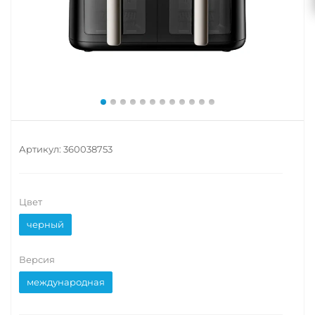
Артикул:
360038753
Цвет
черный
Версия
международная