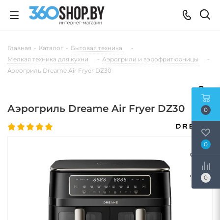
Главная
-
Каталог
-
Бытовая техника
-
Мелкая техника для кухни
-
Аэрогрили и аэрофритюрницы
-
Аэрогриль Dreame Air Fryer DZ30
Аэрогриль Dreame Air Fryer DZ30
0
0
0