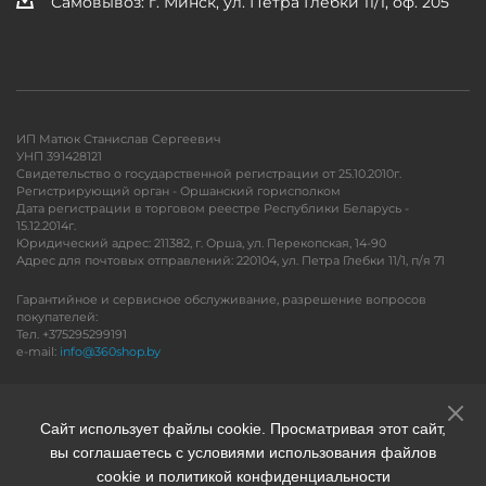
Самовывоз: г. Минск, ул. Петра Глебки 11/1, оф. 205
ИП Матюк Станислав Сергеевич
УНП 391428121
Свидетельство о государственной регистрации от 25.10.2010г.
Регистрирующий орган - Оршанский горисполком
Дата регистрации в торговом реестре Республики Беларусь -
15.12.2014г.
Юридический адрес: 211382, г. Орша, ул. Перекопская, 14-90
Адрес для почтовых отправлений: 220104, ул. Петра Глебки 11/1, п/я 71
Гарантийное и сервисное обслуживание, разрешение вопросов
покупателей:
Тел. +375295299191
e-mail:
info@360shop.by
Версия для печати
Сайт использует файлы cookie. Просматривая этот сайт,
вы соглашаетесь с условиями использования файлов
cookie и политикой конфиденциальности