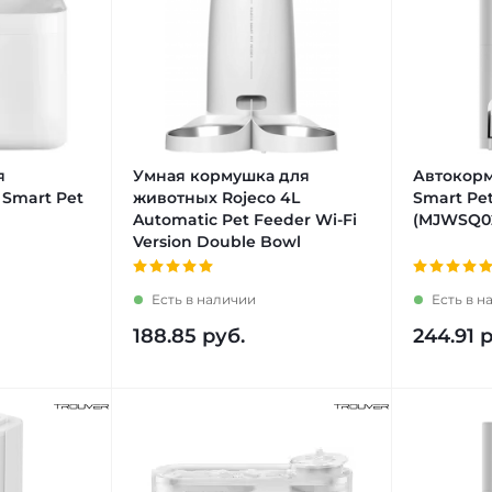
я
Умная кормушка для
Автокорм
 Smart Pet
животных Rojeco 4L
Smart Pet
Automatic Pet Feeder Wi-Fi
(MJWSQ0
Version Double Bowl
Есть в наличии
Есть в н
188.85
руб.
244.91
р