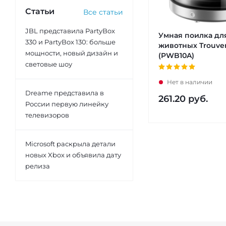
Статьи
Все статьи
JBL представила PartyBox
Умная поилка дл
330 и PartyBox 130: больше
животных Trouve
мощности, новый дизайн и
(PWB10A)
световые шоу
Нет в наличии
Dreame представила в
261.20
руб.
России первую линейку
телевизоров
Microsoft раскрыла детали
новых Xbox и объявила дату
релиза