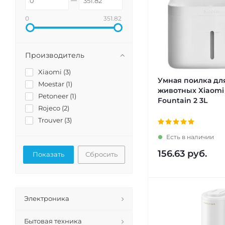
0
351.82
Производитель
Xiaomi (
3
)
Умная поилка дл
Moestar (
1
)
животных Xiaomi
Petoneer (
1
)
Fountain 2 3L
Rojeco (
2
)
Trouver (
3
)
Есть в наличии
156.63
руб.
Сбросить
Электроника
Бытовая техника