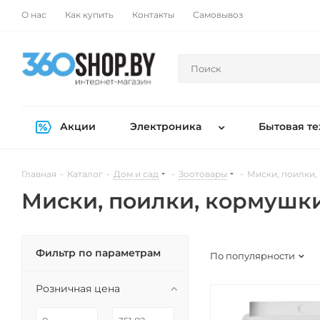
О нас
Как купить
Контакты
Самовывоз
Акции
Электроника
Бытовая те
Главная
-
Каталог
-
Дом и сад
-
Зоотовары
-
Миски, поилки,
Миски, поилки, кормушк
Фильтр по параметрам
По популярности
Розничная цена