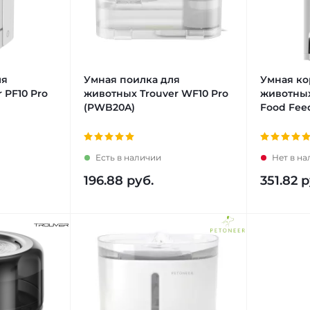
ля
Умная поилка для
Умная ко
 PF10 Pro
животных Trouver WF10 Pro
животных
(PWB20A)
Food Fee
Есть в наличии
Нет в н
196.88
руб.
351.82
р