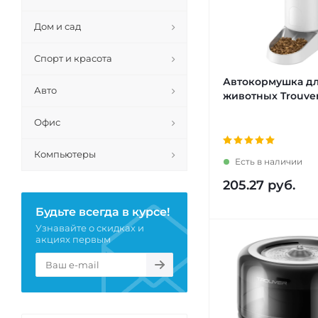
Дом и сад
Спорт и красота
Автокормушка д
Авто
животных Trouver
Офис
Компьютеры
Есть в наличии
205.27
руб.
Будьте всегда в курсе!
Узнавайте о скидках и
акциях первым