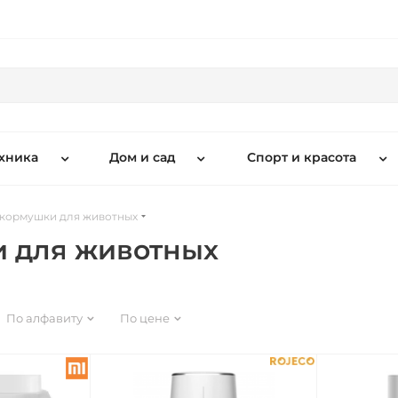
хника
Дом и сад
Спорт и красота
 кормушки для животных
и для животных
По алфавиту
По цене