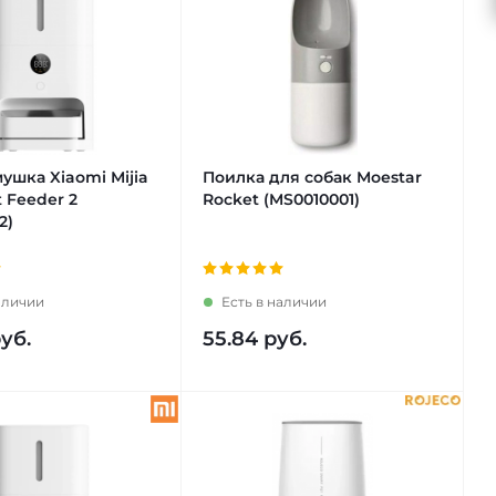
ушка Xiaomi Mijia
Поилка для собак Moestar
 Feeder 2
Rocket (MS0010001)
2)
аличии
Есть в наличии
уб.
55.84
руб.