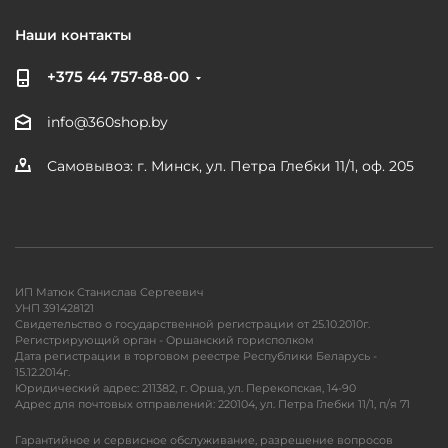
Наши контакты
+375 44 757-88-00
info@360shop.by
Самовывоз: г. Минск, ул. Петра Глебки 11/1, оф. 205
ИП Матюк Станислав Сергеевич
УНП 391428121
Свидетельство о государственной регистрации от 25.10.2010г.
Регистрирующий орган - Оршанский горисполком
Дата регистрации в торговом реестре Республики Беларусь -
15.12.2014г.
Юридический адрес: 211382, г. Орша, ул. Перекопская, 14-90
Адрес для почтовых отправлений: 220104, ул. Петра Глебки 11/1, п/я 71
Гарантийное и сервисное обслуживание, разрешение вопросов