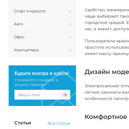
Удобство, маневрен
Спорт и красота
чаще выбирают тако
городской средой. 
Авто
нас, а значит, досту
Офис
Пользователи крайн
простоте использова
Компьютеры
имеет массу преиму
Дизайн мод
Будьте всегда в курсе!
Узнавайте о скидках и
акциях первым
Электросамокат отл
легкие самокаты вы
особенности палитр
Комфортное 
Статьи
Все статьи