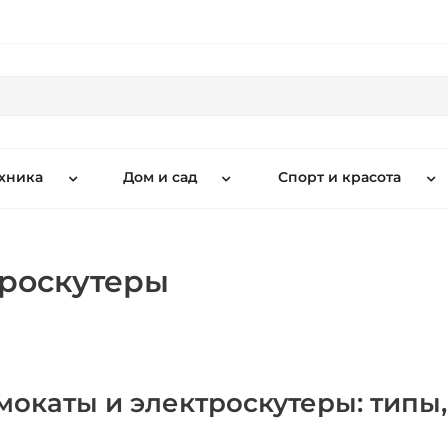
хника
Дом и сад
Спорт и красота
троскутеры
мокаты и электроскутеры: типы