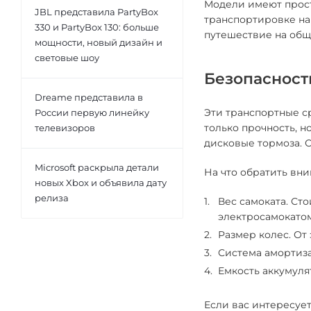
Модели имеют прост
JBL представила PartyBox
транспортировке на
330 и PartyBox 130: больше
путешествие на общ
мощности, новый дизайн и
световые шоу
Безопасност
Dreame представила в
Эти транспортные с
России первую линейку
только прочность, н
телевизоров
дисковые тормоза. 
Microsoft раскрыла детали
На что обратить вни
новых Xbox и объявила дату
релиза
Вес самоката. Сто
электросамокатом
Размер колес. От
Система амортиз
Емкость аккумуля
Если вас интересует