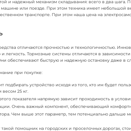
ой и надежный механизм складывания: всего в два шага. П
 машине или поезде. При этом техника имеет небольшой ве
ественном транспорте. При этом наша цена на электросамо
ь
редства отличаются прочностью и технологичностью. Инн
о и легкость. Тормозные системы отличаются в зависимост
Они обеспечивают быструю и надежную остановку даже в с
мание при покупке:
ит подбирать устройство исходя из того, кто им будет поль
 весом 25 кг.
 этого показателя напрямую зависит проходимость в услови
ации. Очень важный компонент, обеспечивающий комфортн
тора. Чем выше этот параметр, тем потенциально дальше м
 такой помощник на городских и проселочных дорогах, сто