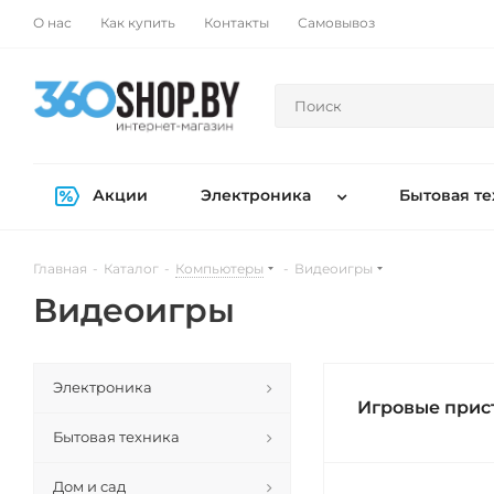
О нас
Как купить
Контакты
Самовывоз
Акции
Электроника
Бытовая те
Главная
-
Каталог
-
Компьютеры
-
Видеоигры
Видеоигры
Электроника
Игровые прис
Бытовая техника
Дом и сад