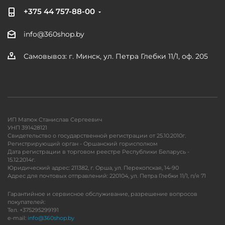
+375 44 757-88-00
info@360shop.by
Самовывоз: г. Минск, ул. Петра Глебки 11/1, оф. 205
ИП Матюк Станислав Сергеевич
УНП 391428121
Свидетельство о государственной регистрации от 25.10.2010г.
Регистрирующий орган - Оршанский горисполком
Дата регистрации в торговом реестре Республики Беларусь -
15.12.2014г.
Юридический адрес: 211382, г. Орша, ул. Перекопская, 14-90
Адрес для почтовых отправлений: 220104, ул. Петра Глебки 11/1, п/я 71
Гарантийное и сервисное обслуживание, разрешение вопросов
покупателей:
Тел. +375295299191
e-mail:
info@360shop.by