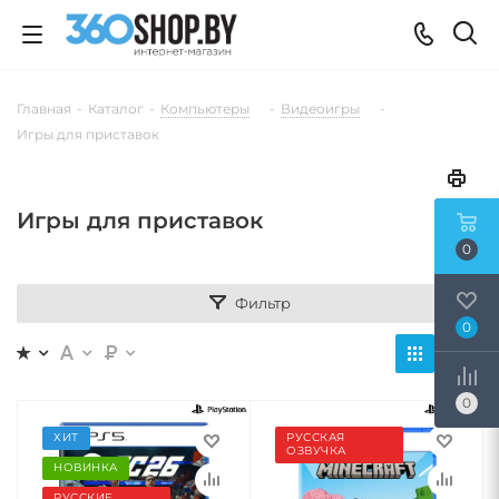
Главная
-
Каталог
-
Компьютеры
-
Видеоигры
-
Игры для приставок
Игры для приставок
0
Фильтр
0
0
ХИТ
РУССКАЯ
ОЗВУЧКА
НОВИНКА
РУССКИЕ