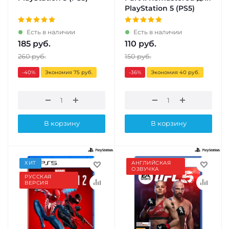
PlayStation 5 (PS5)
Есть в наличии
Есть в наличии
185
руб.
110
руб.
260
руб.
150
руб.
-40
%
Экономия 75 руб.
-36
%
Экономия 40 руб.
В корзину
В корзину
ХИТ
АНГЛИЙСКАЯ
ОЗВУЧКА
РУССКАЯ
ВЕРСИЯ