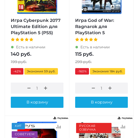
Игра Cyberpunk 2077
Игра God of War:
Ultimate Edition для
Ragnarok для
PlayStation 5 (PS5)
PlayStation 5
Есть в наличии
Есть в наличии
140
руб.
115
руб.
199
руб.
299
руб.
-42
%
Экономия 59 руб.
-160
%
Экономия 184 руб.
В корзину
В корзину
ХИТ
РУССКАЯ
ОЗВУЧКА
СОВЕТУЕМ