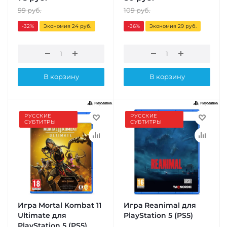
99
руб.
109
руб.
-32
%
Экономия 24 руб.
-36
%
Экономия 29 руб.
В корзину
В корзину
РУССКИЕ
РУССКИЕ
СУБТИТРЫ
СУБТИТРЫ
Игра Mortal Kombat 11
Игра Reanimal для
Ultimate для
PlayStation 5 (PS5)
PlayStation 5 (PS5)