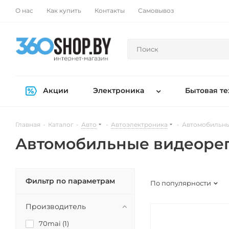
О нас
Как купить
Контакты
Самовывоз
Акции
Электроника
Бытовая те
Главная
-
Каталог
-
Авто
-
Автоэлектроника
-
Автомобильны
Автомобильные видеоре
Фильтр по параметрам
По популярности
Производитель
70mai (
1
)