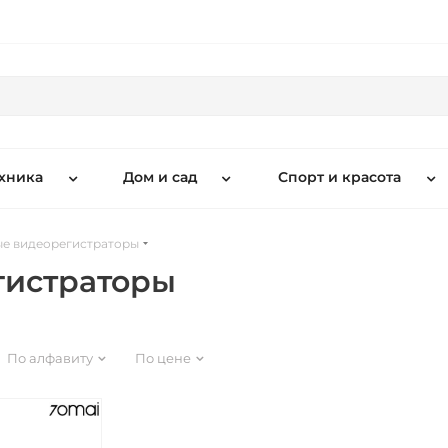
хника
Дом и сад
Спорт и красота
е видеорегистраторы
гистраторы
По алфавиту
По цене