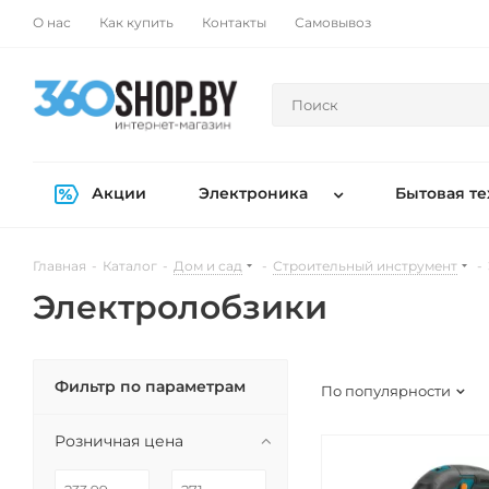
О нас
Как купить
Контакты
Самовывоз
Акции
Электроника
Бытовая те
Главная
-
Каталог
-
Дом и сад
-
Строительный инструмент
-
Электролобзики
Фильтр по параметрам
По популярности
Розничная цена