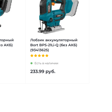
яторный
Лобзик аккумуляторный
ез АКБ)
Bort BPS-21Li-Q (без АКБ)
(93413625)
Есть в наличии
233.99
руб.