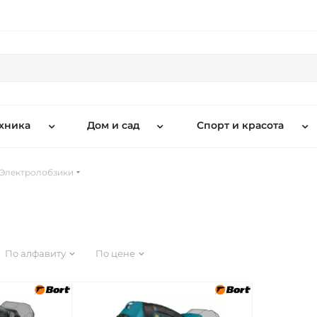
хника
Дом и сад
Спорт и красота
Электролобзики
По алфавиту
По цене