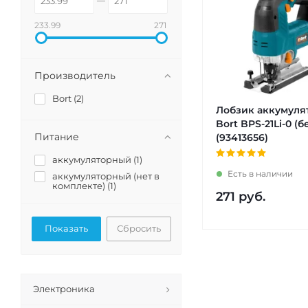
233.99
271
Производитель
Bort (
2
)
Лобзик аккумул
Bort BPS-21Li-0 (б
Питание
(93413656)
аккумуляторный (
1
)
Есть в наличии
аккумуляторный (нет в
комплекте) (
1
)
271
руб.
Сбросить
Электроника