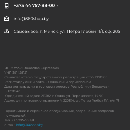
+375 44 757-88-00
info@360shop.by
Самовывоз: г. Минск, ул. Петра Глебки 11/1, оф. 205
ИП Матюк Станислав Сергеевич
УНП 391428121
Свидетельство о государственной регистрации от 25.10.2010г.
Регистрирующий орган - Оршанский горисполком
Дата регистрации в торговом реестре Республики Беларусь -
15.12.2014г.
Юридический адрес: 211382, г. Орша, ул. Перекопская, 14-90
Адрес для почтовых отправлений: 220104, ул. Петра Глебки 11/1, п/я 71
Гарантийное и сервисное обслуживание, разрешение вопросов
покупателей:
Тел. +375295299191
e-mail:
info@360shop.by