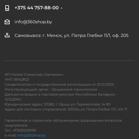
+375 44 757-88-00
info@360shop.by
Самовывоз: г. Минск, ул. Петра Глебки 11/1, оф. 205
ИП Матюк Станислав Сергеевич
УНП 391428121
Свидетельство о государственной регистрации от 25.10.2010г.
Регистрирующий орган - Оршанский горисполком
Дата регистрации в торговом реестре Республики Беларусь -
15.12.2014г.
Юридический адрес: 211382, г. Орша, ул. Перекопская, 14-90
Адрес для почтовых отправлений: 220104, ул. Петра Глебки 11/1, п/я 71
Гарантийное и сервисное обслуживание, разрешение вопросов
покупателей:
Тел. +375295299191
e-mail:
info@360shop.by