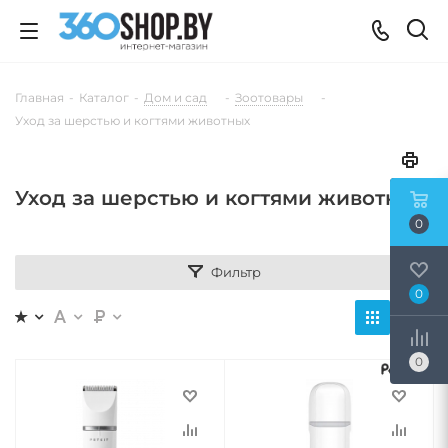
Главная
-
Каталог
-
Дом и сад
-
Зоотовары
-
Уход за шерстью и когтями животных
Уход за шерстью и когтями животных
0
Фильтр
0
0