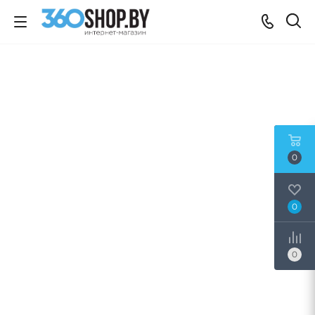
0
0
0