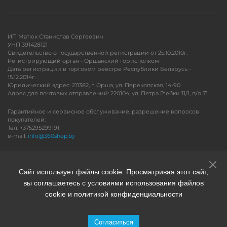
ИП Матюк Станислав Сергеевич
УНП 391428121
Свидетельство о государственной регистрации от 25.10.2010г.
Регистрирующий орган - Оршанский горисполком
Дата регистрации в торговом реестре Республики Беларусь -
15.12.2014г.
Юридический адрес: 211382, г. Орша, ул. Перекопская, 14-90
Адрес для почтовых отправлений: 220104, ул. Петра Глебки 11/1, п/я 71
Гарантийное и сервисное обслуживание, разрешение вопросов
покупателей:
Тел. +375295299191
e-mail:
info@360shop.by
Версия для печати
Сайт использует файлы cookie. Просматривая этот сайт,
вы соглашаетесь с условиями использования файлов
cookie и политикой конфиденциальности
Согласиться