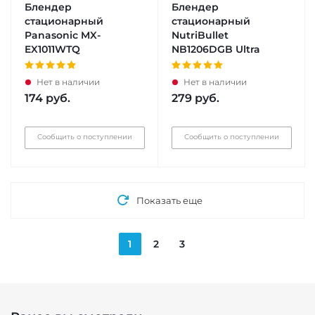
Блендер
Блендер
стационарный
стационарный
Panasonic MX-
NutriBullet
EX1011WTQ
NB1206DGB Ultra
Нет в наличии
Нет в наличии
174
руб.
279
руб.
Сообщить о поступлении
Сообщить о поступлении
Показать еще
1
2
3