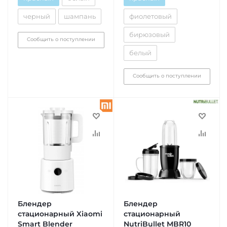
черный
шампань
фиолетовый
бирюзовый
Сообщить о поступлении
белый
Сообщить о поступлении
Блендер
Блендер
стационарный Xiaomi
стационарный
Smart Blender
NutriBullet MBR10