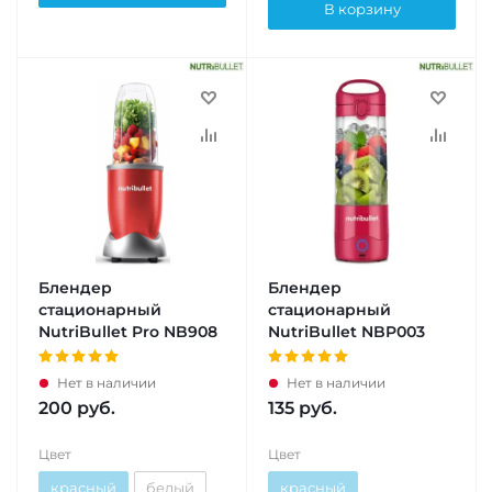
В корзину
Блендер
Блендер
стационарный
стационарный
NutriBullet Pro NB908
NutriBullet NBP003
Нет в наличии
Нет в наличии
200
руб.
135
руб.
Цвет
Цвет
красный
белый
красный