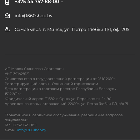
+375 44 757-88-00
info@360shop.by
Самовывоз: г. Минск, ул. Петра Глебки 11/1, оф. 205
ИП Матюк Станислав Сергеевич
УНП 391428121
Свидетельство о государственной регистрации от 25.10.2010г.
Регистрирующий орган - Оршанский горисполком
Дата регистрации в торговом реестре Республики Беларусь -
15.12.2014г.
Юридический адрес: 211382, г. Орша, ул. Перекопская, 14-90
Адрес для почтовых отправлений: 220104, ул. Петра Глебки 11/1, п/я 71
Гарантийное и сервисное обслуживание, разрешение вопросов
покупателей:
Тел. +375295299191
e-mail:
info@360shop.by