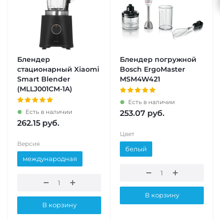
Блендер
Блендер погружной
стационарный Xiaomi
Bosch ErgoMaster
Smart Blender
MSM4W421
(MLLJ001CM-1A)
Есть в наличии
Есть в наличии
253.07
руб.
262.15
руб.
Цвет
Версия
белый
международная
В корзину
В корзину