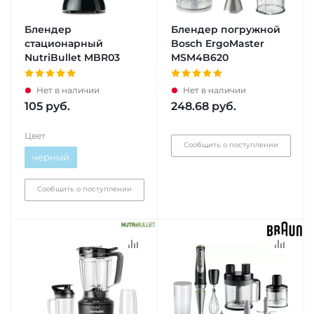
Блендер
Блендер погружной
стационарный
Bosch ErgoMaster
NutriBullet MBR03
MSM4B620
Нет в наличии
Нет в наличии
105
руб.
248.68
руб.
Цвет
Сообщить о поступлении
черный
Сообщить о поступлении