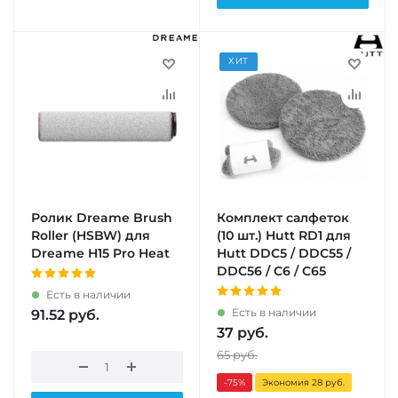
ХИТ
Ролик Dreame Brush
Комплект салфеток
Roller (HSBW) для
(10 шт.) Hutt RD1 для
Dreame H15 Pro Heat
Hutt DDC5 / DDC55 /
DDC56 / C6 / C65
Есть в наличии
Есть в наличии
91.52
руб.
37
руб.
65
руб.
-75
%
Экономия 28 руб.