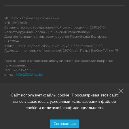
ИП Матюк Станислав Сергеевич
УНП 391428121
Свидетельство о государственной регистрации от 25.10.2010г.
Регистрирующий орган - Оршанский горисполком
Дата регистрации в торговом реестре Республики Беларусь -
15.12.2014г.
Юридический адрес: 211382, г. Орша, ул. Перекопская, 14-90
Адрес для почтовых отправлений: 220104, ул. Петра Глебки 11/1, п/я 71
Гарантийное и сервисное обслуживание, разрешение вопросов
покупателей:
Тел. +375295299191
e-mail:
info@360shop.by
Версия для печати
Сайт использует файлы cookie. Просматривая этот сайт,
вы соглашаетесь с условиями использования файлов
cookie и политикой конфиденциальности
Согласиться