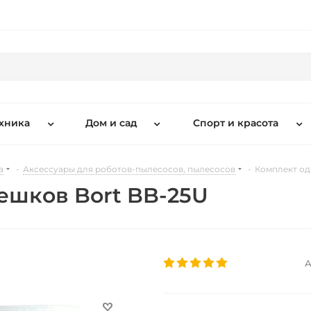
хника
Дом и сад
Спорт и красота
а
-
Аксессуары для роботов-пылесосов, пылесосов
-
Комплект од
ешков Bort BB-25U
А