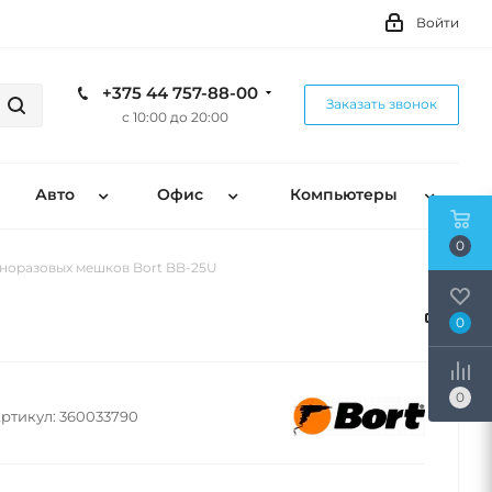
Войти
+375 44 757-88-00
Заказать звонок
с 10:00 до 20:00
Авто
Офис
Компьютеры
0
норазовых мешков Bort BB-25U
0
0
ртикул:
360033790