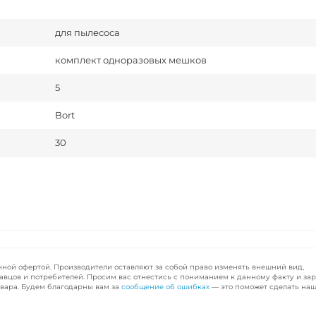
для пылесоса
комплект одноразовых мешков
5
Bort
30
чной офертой. Производители оставляют за собой право изменять внешний вид,
авцов и потребителей. Просим вас отнестись с пониманием к данному факту и за
вара. Будем благодарны вам за
сообщение об ошибках
— это поможет сделать наш