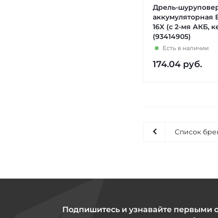
Дрель-шурупове
аккумуляторная B
16X (с 2-мя АКБ, к
(93414905)
Есть в наличии
174.04
руб.
Список бре
Подпишитесь и узнавайте первыми 