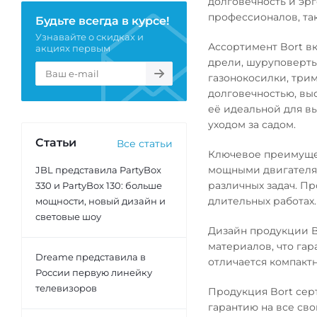
долговечность и эрг
профессионалов, та
Будьте всегда в курсе!
Узнавайте о скидках и
Ассортимент Bort в
акциях первым
дрели, шуруповерты
газонокосилки, три
долговечностью, вы
её идеальной для вы
уходом за садом.
Статьи
Все статьи
Ключевое преимуще
мощными двигателям
JBL представила PartyBox
различных задач. П
330 и PartyBox 130: больше
длительных работах.
мощности, новый дизайн и
световые шоу
Дизайн продукции B
материалов, что га
Dreame представила в
отличается компакт
России первую линейку
телевизоров
Продукция Bort сер
гарантию на все св