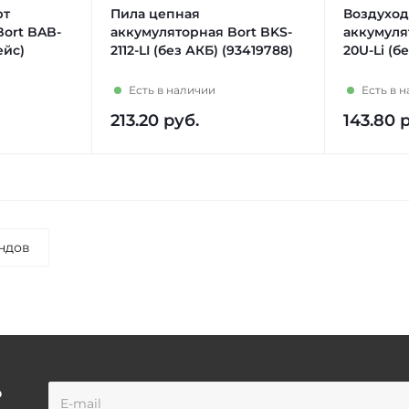
рт
Пила цепная
Воздуход
ort BAB-
аккумуляторная Bort BKS-
аккумуля
ейс)
2112-LI (без АКБ) (93419788)
20U-Li (б
Есть в наличии
Есть в 
213.20
руб.
143.80
р
ндов
о