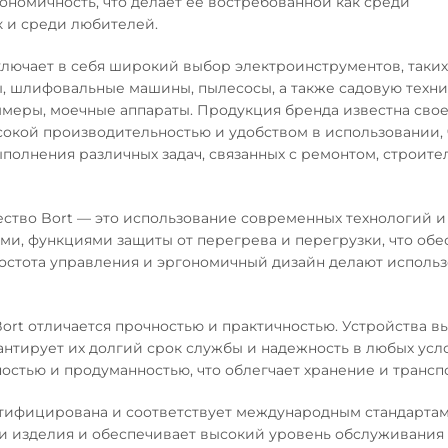
ономичность, что делает её востребованной как среди
к и среди любителей.
ключает в себя широкий выбор электроинструментов, таких
, шлифовальные машины, пылесосы, а также садовую техни
ммеры, моечные аппараты. Продукция бренда известна сво
сокой производительностью и удобством в использовании, 
полнения различных задач, связанных с ремонтом, строите
ство Bort — это использование современных технологий 
и, функциями защиты от перегрева и перегрузки, что обе
ростота управления и эргономичный дизайн делают исполь
ort отличается прочностью и практичностью. Устройства в
рантирует их долгий срок службы и надежность в любых ус
ностью и продуманностью, что облегчает хранение и транс
тифицирована и соответствует международным стандартам 
ои изделия и обеспечивает высокий уровень обслуживания 