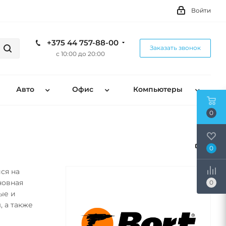
Войти
+375 44 757-88-00
Заказать звонок
с 10:00 до 20:00
Авто
Офис
Компьютеры
0
0
ся на
новная
0
ые и
 а также