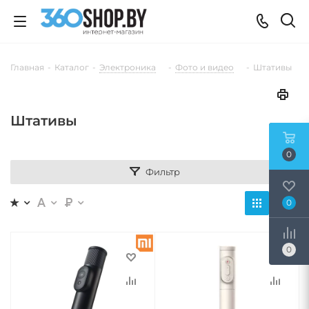
Главная
-
Каталог
-
Электроника
-
Фото и видео
-
Штативы
Штативы
0
Фильтр
0
0