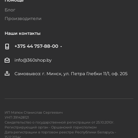
Помощь
Блог
Производители
Наши контакты
+375 44 757-88-00
info@360shop.by
Самовывоз: г. Минск, ул. Петра Глебки 11/1, оф. 205
ИП Матюк Станислав Сергеевич
УНП 391428121
Свидетельство о государственной регистрации от 25.10.2010г.
Регистрирующий орган - Оршанский горисполком
Дата регистрации в торговом реестре Республики Беларусь -
15.12.2014г.