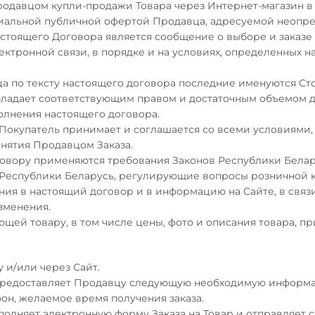
родавцом купли-продажи Товара через Интернет-магазин в с
циальной публичной офертой Продавца, адресуемой неопре
настоящего Договора является сообщение о выборе и заказе
ктронной связи, в порядке и на условиях, определенных на
а по тексту настоящего договора последние именуются Сто
 обладает соответствующим правом и достаточным объемом
олнения настоящего договора.
н, Покупатель принимает и соглашается со всеми условиям
нятия Продавцом Заказа.
говору применяются требования Законов Республики Белар
ы Республики Беларусь, регулирующие вопросы розничной 
ения в настоящий договор и в информацию на Сайте, в свя
зменения.
ющей товару, в том числе цены, фото и описания товара, п
у и/или через Сайт.
предоставляет Продавцу следующую необходимую информа
фон, желаемое время получения заказа.
полняет электронную форму Заказа на Товар и отправляет