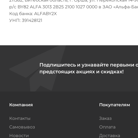
211382, Витебская область, г. Орша, ул. Перекопская 14-9
р/с BY82 ALFA 3013 2B25 2100 1027 0000 в ЗАО «Альфа-Бан
Код банка: ALFABY2X
УНП: 391428121
Подпишитесь и узнавайте первыми 
предстоящих акциях и скидках!
Компания
Покупателям
Контакты
Заказ
Самовывоз
Оплата
Новости
Доставка