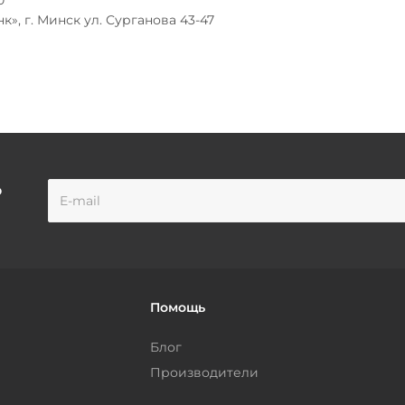
0
к», г. Минск ул. Сурганова 43-47
о
Помощь
Блог
Производители