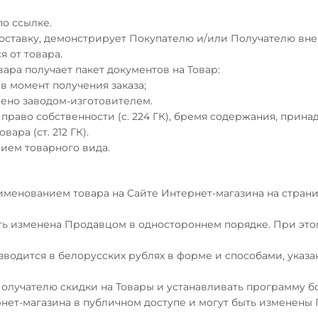
по ссылке.
доставку, демонстрирует Покупателю и/или Получателю вне
я от товара.
вара получает пакет документов на Товар:
 в момент получения заказа;
рено заводом-изготовителем.
право собственности (с. 224 ГК), бремя содержания, принад
ра (ст. 212 ГК).
нием товарного вида.
аименованием товара на Сайте Интернет-магазина на страни
ыть изменена Продавцом в одностороннем порядке. При этом
зводится в белорусских рублях в форме и способами, указ
олучателю скидки на Товары и устанавливать программу бо
рнет-магазина в публичном доступе и могут быть изменены