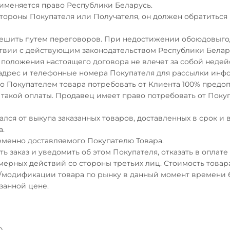
именяется право Республики Беларусь.
 стороны Покупателя или Получателя, он должен обратитьс
 решить путем переговоров. При недостижении обоюдовыго
ствии с действующим законодательством Республики Белар
 положения настоящего договора не влечет за собой недей
й адрес и телефонные номера Покупателя для рассылки ин
го Покупателем товара потребовать от Клиента 100% предо
и такой оплаты. Продавец имеет право потребовать от Поку
ался от выкупа заказанных товаров, доставленных в срок и
а.
еменно доставляемого Покупателю Товара.
ь заказ и уведомить об этом Покупателя, отказать в оплате
ерных действий со стороны третьих лиц. Стоимость товара
/модификации товара по рынку в данный момент времени б
азанной цене.