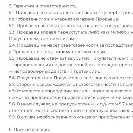
5. Гарантии и ответственность.
5.1. Продавец не несет ответственности за ущерб, п
приобретенного в Интернет-магазине Продавца.
5.2. Продавец не несет ответственности за содержани
5.3. Продавец вправе переуступать либо каким-либо и
Покупателем, третьим лицам.
5.4. Продавец не несет ответственности за последстви
у Продавца, в предпринимательских целях.
5.5. Продавец не отвечает за убытки Покупателя или По
— предоставления не достоверной информации при со
— неправомерных действий третьих лиц.
5.6. Покупатель или Получатель несет полную ответст
5.7. Стороны освобождаются от ответственности за по
обстоятельств непреодолимой силы, возникших после в
не могли предвидеть и предотвратить разумными мер
5.8. В иных случаях, не предусмотренных пунктом 5.7 
ответственность в соответствии с действующим закон
5.9. В случае необоснованного отказа от приобретения
6. Прочие условия.