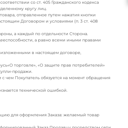
оответствии со ст. 405 Гражданского кодекса
деленному кругу лиц.
 товара, отправленное путем нажатия кнопки
стоящим Договором и условиями (п. 3 ст. 408
роны, а каждый по отдельности Сторона.
 дееспособности, а равно всеми иными правами
и, изложенными в настоящем договоре,
усь«О торговле», «О защите прав потребителей»
купли-продажи.
зи с чем Покупатель обязуется на момент обращения
ризнается технической ошибкой.
цию для оформления Заказа: желаемый товар
 сформированный Заказ Продавцу посредством сети