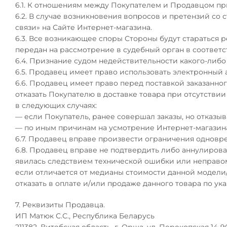
6.1. К отношениям между Покупателем и Продавцом пр
6.2. В случае возникновения вопросов и претензий со
связи» на Сайте Интернет-магазина.
6.3. Все возникающее споры Стороны будут стараться
передан на рассмотрение в судебный орган в соответ
6.4. Признание судом недействительности какого-либо
6.5. Продавец имеет право использовать электронны
6.6. Продавец имеет право перед поставкой заказанно
отказать Покупателю в доставке товара при отсутстви
в следующих случаях:
— если Покупатель, ранее совершал заказы, но отказыв
— по иным причинам на усмотрение Интернет-магазин
6.7. Продавец вправе произвести ограничения одновр
6.8. Продавец вправе не подтвердить либо аннулироват
явилась следствием технической ошибки или неправом
если отличается от медианы стоимости данной модели
отказать в оплате и/или продаже данного товара по ук
7. Реквизиты Продавца.
ИП Матюк С.С., Республика Беларусь