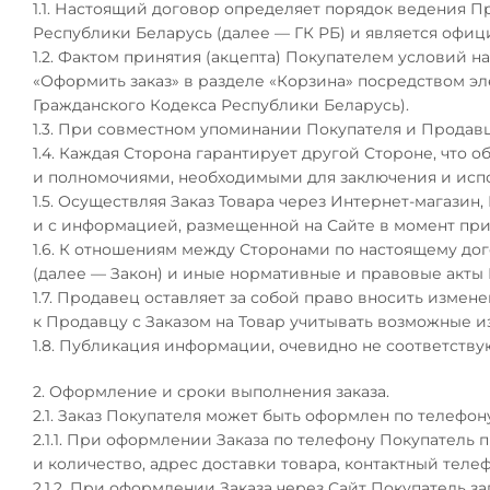
1.1. Настоящий договор определяет порядок ведения П
Республики Беларусь (далее — ГК РБ) и является офи
1.2. Фактом принятия (акцепта) Покупателем условий 
«Оформить заказ» в разделе «Корзина» посредством эле
Гражданского Кодекса Республики Беларусь).
1.3. При совместном упоминании Покупателя и Продавц
1.4. Каждая Сторона гарантирует другой Стороне, что
и полномочиями, необходимыми для заключения и исп
1.5. Осуществляя Заказ Товара через Интернет-магази
и с информацией, размещенной на Сайте в момент при
1.6. К отношениям между Сторонами по настоящему до
(далее — Закон) и иные нормативные и правовые акт
1.7. Продавец оставляет за собой право вносить измен
к Продавцу с Заказом на Товар учитывать возможные и
1.8. Публикация информации, очевидно не соответству
2. Оформление и сроки выполнения заказа.
2.1. Заказ Покупателя может быть оформлен по телефон
2.1.1.
При оформлении Заказа по телефону Покупатель 
и количество, адрес доставки товара, контактный теле
2.1.2.
При оформлении Заказа через Сайт Покупатель за