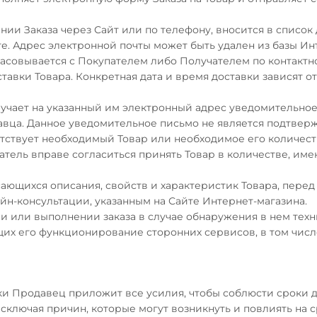
ии Заказа через Сайт или по телефону, вносится в список 
те. Адрес электронной почты может быть удален из базы И
ласовывается с Покупателем либо Получателем по контактн
ставки Товара. Конкретная дата и время доставки зависят о
олучает на указанный им электронный адрес уведомительн
авца. Данное уведомительное письмо не является подтвер
тсутствует необходимый Товар или необходимое его количе
атель вправе согласиться принять Товар в количестве, им
касающихся описания, свойств и характеристик Товара, пер
н-консультации, указанным на Сайте Интернет-магазина.
ии или выполнении заказа в случае обнаружения в нем тех
щих его функционирование сторонних сервисов, в том чи
вки Продавец приложит все усилия, чтобы соблюсти сроки 
исключая причин, которые могут возникнуть и повлиять на