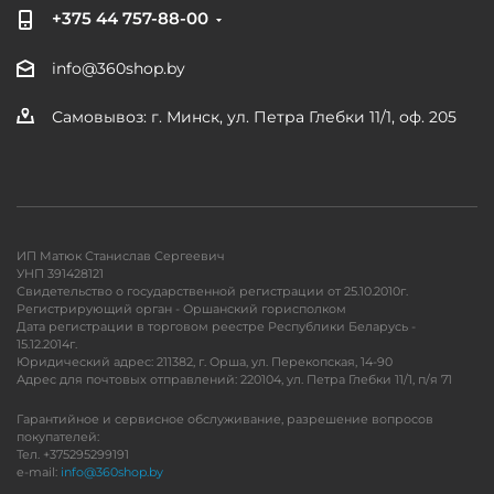
+375 44 757-88-00
info@360shop.by
Самовывоз: г. Минск, ул. Петра Глебки 11/1, оф. 205
ИП Матюк Станислав Сергеевич
УНП 391428121
Свидетельство о государственной регистрации от 25.10.2010г.
Регистрирующий орган - Оршанский горисполком
Дата регистрации в торговом реестре Республики Беларусь -
15.12.2014г.
Юридический адрес: 211382, г. Орша, ул. Перекопская, 14-90
Адрес для почтовых отправлений: 220104, ул. Петра Глебки 11/1, п/я 71
Гарантийное и сервисное обслуживание, разрешение вопросов
покупателей:
Тел. +375295299191
e-mail:
info@360shop.by