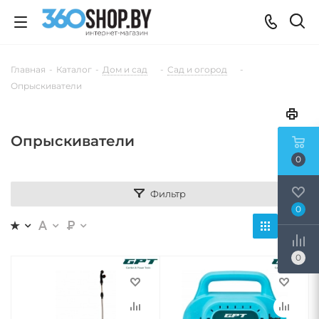
Главная
-
Каталог
-
Дом и сад
-
Сад и огород
-
Опрыскиватели
Опрыскиватели
0
Фильтр
0
0