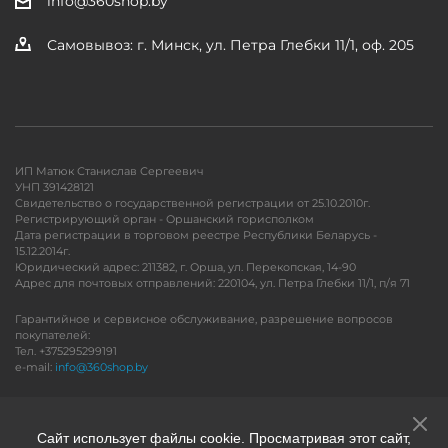
info@360shop.by
Самовывоз: г. Минск, ул. Петра Глебки 11/1, оф. 205
ИП Матюк Станислав Сергеевич
УНП 391428121
Свидетельство о государственной регистрации от 25.10.2010г.
Регистрирующий орган - Оршанский горисполком
Дата регистрации в торговом реестре Республики Беларусь -
15.12.2014г.
Юридический адрес: 211382, г. Орша, ул. Перекопская, 14-90
Адрес для почтовых отправлений: 220104, ул. Петра Глебки 11/1, п/я 71
Гарантийное и сервисное обслуживание, разрешение вопросов
покупателей:
Тел. +375295299191
e-mail:
info@360shop.by
Версия для печати
Сайт использует файлы cookie. Просматривая этот сайт,