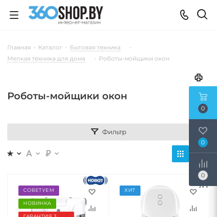
Главная
-
Каталог
-
Бытовая техника
-
Мелкая техника для дома
-
Роботы-мойщики окон
Роботы-мойщики окон
0
Фильтр
0
0
СОВЕТУЕМ
ХИТ
НОВИНКА
ГАРАНТИЯ 3