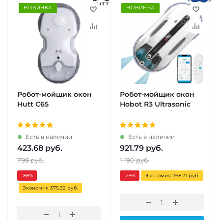
НОВИНКА
НОВИНКА
Робот-мойщик окон
Робот-мойщик окон
Hutt C65
Hobot R3 Ultrasonic
Есть в наличии
Есть в наличии
423.68
руб.
921.79
руб.
799
руб.
1 190
руб.
-88
%
-29
%
Экономия 268.21 руб.
Экономия 375.32 руб.