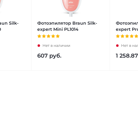
un Silk-
Фотоэпилятор Braun Silk-
Фотоэпил
0
expert Mini PL1014
expert Pr
Нет в наличии
Нет в н
607
руб.
1 258.87