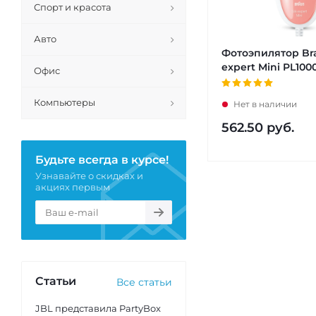
Спорт и красота
Авто
Фотоэпилятор Bra
expert Mini PL100
Офис
Компьютеры
Нет в наличии
562.50
руб.
Будьте всегда в курсе!
Узнавайте о скидках и
акциях первым
Статьи
Все статьи
JBL представила PartyBox