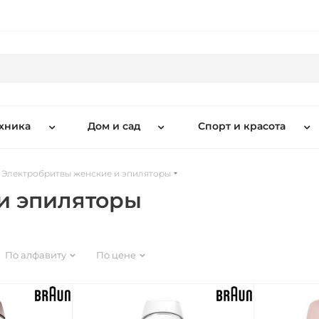
хника
Дом и сад
Спорт и красота
Электробритвы женские и эпиляторы
и эпиляторы
По алфавиту
По цене