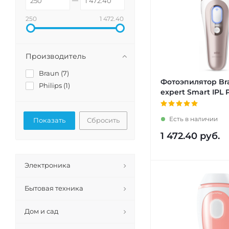
250
1 472.40
Производитель
Braun (
7
)
Фотоэпилятор Bra
Philips (
1
)
expert Smart IPL 
Есть в наличии
Сбросить
1 472.40
руб.
Электроника
Бытовая техника
Дом и сад