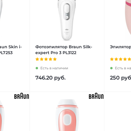
un Skin i-
Фотоэпилятор Braun Silk-
Эпилятор
PL7253
expert Pro 3 PL3122
Есть в наличии
Есть в н
746.20
руб.
250
руб