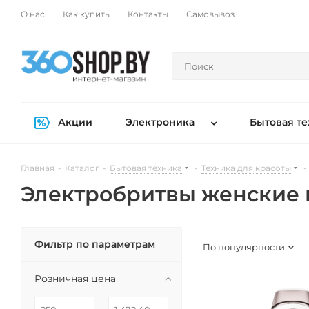
О нас
Как купить
Контакты
Самовывоз
Акции
Электроника
Бытовая те
Главная
-
Каталог
-
Бытовая техника
-
Техника для красоты
-
Электробритвы женские 
Фильтр по параметрам
По популярности
Розничная цена