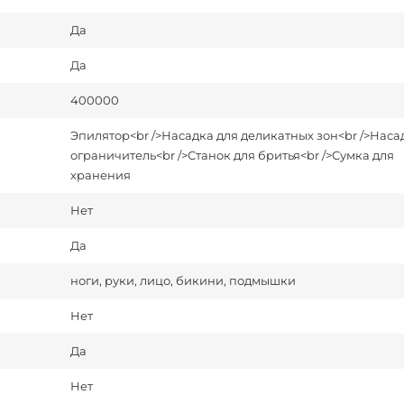
Да
Да
400000
Эпилятор<br />Насадка для деликатных зон<br />Наса
ограничитель<br />Станок для бритья<br />Сумка для
хранения
Нет
Да
ноги, руки, лицо, бикини, подмышки
Нет
Да
Нет