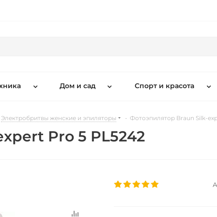
хника
Дом и сад
Спорт и красота
Электробритвы женские и эпиляторы
-
Фотоэпилятор Braun Silk-exp
xpert Pro 5 PL5242
А