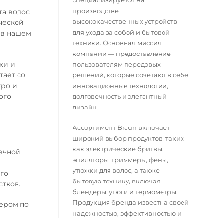
специализируется на
производстве
та волос
высококачественных устройств
ической
для ухода за собой и бытовой
 в нашем
техники. Основная миссия
компании — предоставление
жи и
пользователям передовых
тает со
решений, которые сочетают в себе
тро и
инновационные технологии,
ого
долговечность и элегантный
дизайн.
Ассортимент Braun включает
широкий выбор продуктов, таких
как электрические бритвы,
чечной
эпиляторы, триммеры, фены,
утюжки для волос, а также
ого
бытовую технику, включая
стков.
блендеры, утюги и термометры.
Продукция бренда известна своей
ьером по
надежностью, эффективностью и