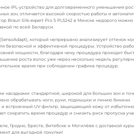
менное IPL-устройство для долговременного уменьшения рос
ьных зон, отличается высокой скоростью работы и автомат
р Braun Silk-expert Pro 5 PL5242 в Минске недорого можно
авкой по всей Беларуси.
(SensoAdapt), который непрерывно анализирует оттенок ко
ля безопасной и эффективной процедуры. Устройство рабо
уровней мощности, благодаря чему процедура проходит быс
ньшение роста волос уже через несколько недель регулярн
длительное время при соблюдении графика процедур.
кими насадками: стандартной, широкой для больших зон и то
тивно обрабатывать ноги, руки, подмышки и линию бикини.
у и встроенный UV-фильтр, защищающий кожу от избыточн
ет сократить время процедур и снизить риск пропуска уча
омеле, Гродно, Бресте, Витебске и Могилёве с доставкой кур
мент для выгодной покупки!