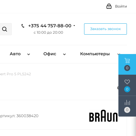
Войти
+375 44 757-88-00
Заказать звонок
с 10:00 до 20:00
Авто
Офис
Компьютеры
0
ert Pro 5 PL5242
0
0
ртикул:
360038420