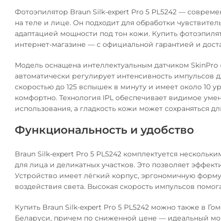
Фотоэпилятор Braun Silk-expert Pro 5 PL5242 — совре
на теле и лице. Он подходит для обработки чувствител
адаптацией мощности под тон кожи. Купить фотоэпилято
интернет-магазине — с официальной гарантией и дост
Модель оснащена интеллектуальным датчиком SkinPro 
автоматически регулирует интенсивность импульсов д
скоростью до 125 вспышек в минуту и имеет около 10 
комфортно. Технология IPL обеспечивает видимое уме
использования, а гладкость кожи может сохраняться 
Функциональность и удобство
Braun Silk-expert Pro 5 PL5242 комплектуется несколь
для лица и деликатных участков. Это позволяет эффек
Устройство имеет лёгкий корпус, эргономичную форм
воздействия света. Высокая скорость импульсов помога
Купить Braun Silk-expert Pro 5 PL5242 можно также в Г
Беларуси, причем по сниженной цене — идеальный мо