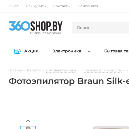
О нас
Как купить
Контакты
Самовывоз
Акции
Электроника
Бытовая те
Главная
-
Каталог
-
Бытовая техника
-
Техника для красоты
-
Фотоэпилятор Braun Silk-e