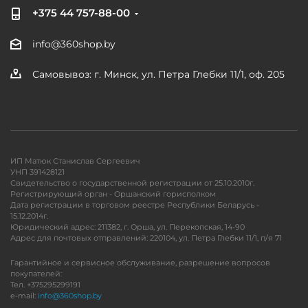
+375 44 757-88-00
info@360shop.by
Самовывоз: г. Минск, ул. Петра Глебки 11/1, оф. 205
ИП Матюк Станислав Сергеевич
УНП 391428121
Свидетельство о государственной регистрации от 25.10.2010г.
Регистрирующий орган - Оршанский горисполком
Дата регистрации в торговом реестре Республики Беларусь -
15.12.2014г.
Юридический адрес: 211382, г. Орша, ул. Перекопская, 14-90
Адрес для почтовых отправлений: 220104, ул. Петра Глебки 11/1, п/я 71
Гарантийное и сервисное обслуживание, разрешение вопросов
покупателей:
Тел. +375295299191
e-mail:
info@360shop.by