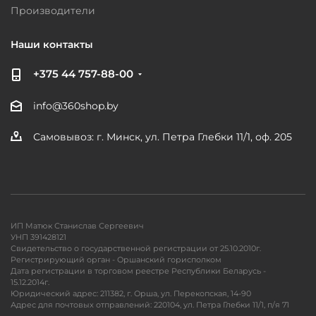
Производители
Наши контакты
+375 44 757-88-00
info@360shop.by
Самовывоз: г. Минск, ул. Петра Глебки 11/1, оф. 205
ИП Матюк Станислав Сергеевич
УНП 391428121
Свидетельство о государственной регистрации от 25.10.2010г.
Регистрирующий орган - Оршанский горисполком
Дата регистрации в торговом реестре Республики Беларусь -
15.12.2014г.
Юридический адрес: 211382, г. Орша, ул. Перекопская, 14-90
Адрес для почтовых отправлений: 220104, ул. Петра Глебки 11/1, п/я 71