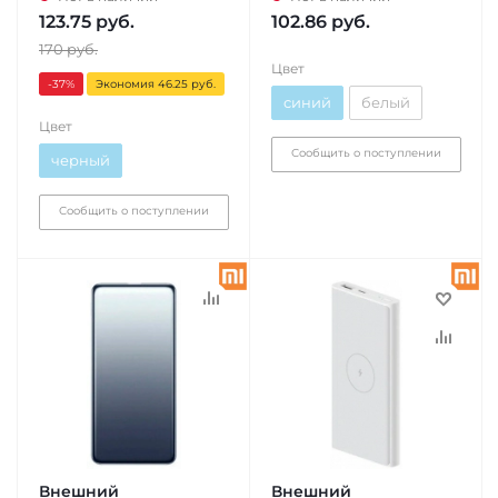
123.75
руб.
102.86
руб.
170
руб.
Цвет
-37
%
Экономия 46.25 руб.
синий
белый
Цвет
Сообщить о поступлении
черный
Сообщить о поступлении
Внешний
Внешний