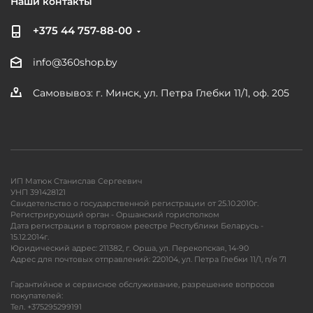
Наши контакты
+375 44 757-88-00
info@360shop.by
Самовывоз: г. Минск, ул. Петра Глебки 11/1, оф. 205
ИП Матюк Станислав Сергеевич
УНП 391428121
Свидетельство о государственной регистрации от 25.10.2010г.
Регистрирующий орган - Оршанский горисполком
Дата регистрации в торговом реестре Республики Беларусь -
15.12.2014г.
Юридический адрес: 211382, г. Орша, ул. Перекопская, 14-90
Адрес для почтовых отправлений: 220104, ул. Петра Глебки 11/1, п/я 71
Гарантийное и сервисное обслуживание, разрешение вопросов
покупателей:
Тел. +375295299191