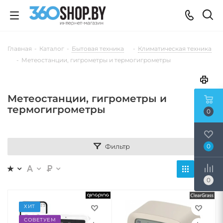
Главная
-
Каталог
-
Бытовая техника
-
Климатическая техника
-
Метеостанции, гигрометры и термогигрометры
Метеостанции, гигрометры и
термогигрометры
0
Фильтр
0
0
ХИТ
СОВЕТУЕМ