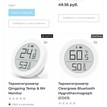
49.56
руб.
Цвет
темно-серый
Сообщить о поступлении
Сообщить о поступлении
Термогигрометр
Термогигрометр
Qingping Temp & RH
Cleargrass Bluetooth
Monitor
Hygrothermograph
(CGG1)
Нет в наличии