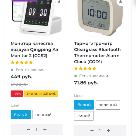
Монитор качества
Термогигрометр
воздуха Qingping Air
Cleargrass Bluetooth
Monitor 2 (CGS2)
Thermometer Alarm
Clock (CGD1)
Есть в наличии
Есть в наличии
449
руб.
71.86
руб.
670
руб.
-49
%
Экономия 221 руб.
Цвет
белый
зеленый
Цвет
белый
черный
синий