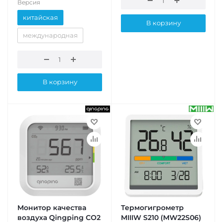
Версия
китайская
В корзину
международная
В корзину
Монитор качества
Термогигрометр
воздуха Qingping CO2
MIIIW S210 (MW22S06)