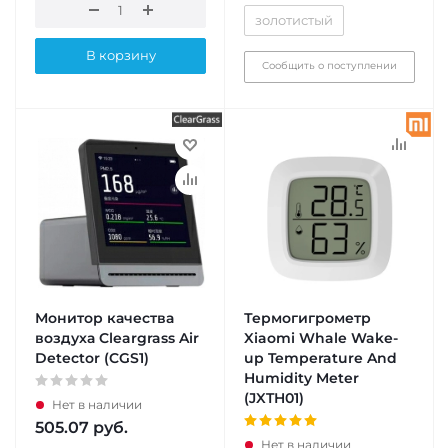
золотистый
В корзину
Сообщить о поступлении
Монитор качества
Термогигрометр
воздуха Cleargrass Air
Xiaomi Whale Wake-
Detector (CGS1)
up Temperature And
Humidity Meter
(JXTH01)
Нет в наличии
505.07
руб.
Нет в наличии