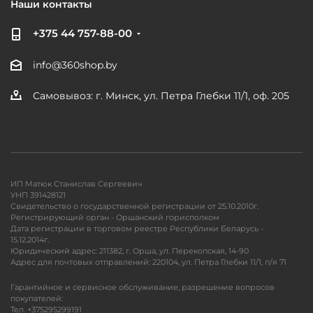
Наши контакты
+375 44 757-88-00
info@360shop.by
Самовывоз: г. Минск, ул. Петра Глебки 11/1, оф. 205
ИП Матюк Станислав Сергеевич
УНП 391428121
Свидетельство о государственной регистрации от 25.10.2010г.
Регистрирующий орган - Оршанский горисполком
Дата регистрации в торговом реестре Республики Беларусь -
15.12.2014г.
Юридический адрес: 211382, г. Орша, ул. Перекопская, 14-90
Адрес для почтовых отправлений: 220104, ул. Петра Глебки 11/1, п/я 71
Гарантийное и сервисное обслуживание, разрешение вопросов
покупателей:
Тел. +375295299191