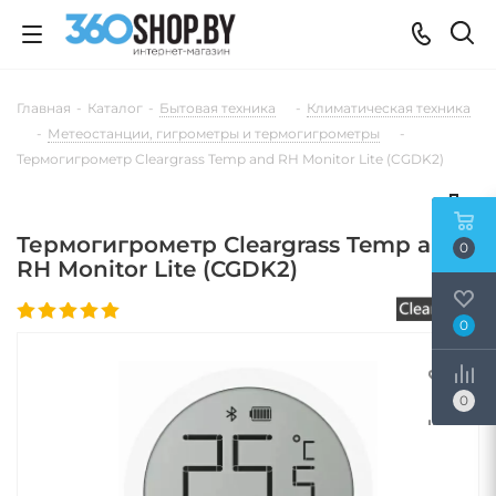
Главная
-
Каталог
-
Бытовая техника
-
Климатическая техника
-
Метеостанции, гигрометры и термогигрометры
-
Термогигрометр Cleargrass Temp and RH Monitor Lite (CGDK2)
Термогигрометр Cleargrass Temp and
0
RH Monitor Lite (CGDK2)
0
0