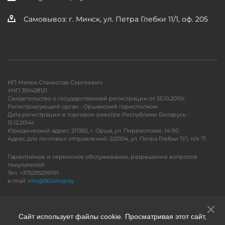
Самовывоз: г. Минск, ул. Петра Глебки 11/1, оф. 205
ИП Матюк Станислав Сергеевич
УНП 391428121
Свидетельство о государственной регистрации от 25.10.2010г.
Регистрирующий орган - Оршанский горисполком
Дата регистрации в торговом реестре Республики Беларусь -
15.12.2014г.
Юридический адрес: 211382, г. Орша, ул. Перекопская, 14-90
Адрес для почтовых отправлений: 220104, ул. Петра Глебки 11/1, п/я 71
Гарантийное и сервисное обслуживание, разрешение вопросов
покупателей:
Тел. +375295299191
e-mail:
info@360shop.by
Версия для печати
Сайт использует файлы cookie. Просматривая этот сайт,