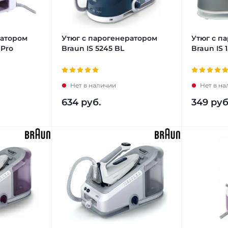
еатором
Утюг с парогенератором
Утюг с п
 Pro
Braun IS 5245 BL
Braun IS 
Нет в наличии
Нет в н
634
руб.
349
руб