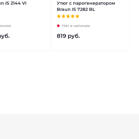
n IS 2144 VI
Утюг с парогенератором
Braun IS 7282 BL
аличии
Нет в наличии
уб.
819
руб.