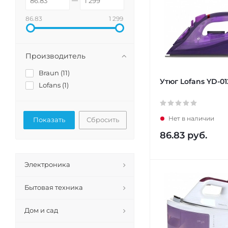
86.83
1 299
Производитель
Braun (
11
)
Утюг Lofans YD-0
Lofans (
1
)
Нет в наличии
Сбросить
86.83
руб.
Электроника
Бытовая техника
Дом и сад