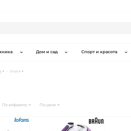
хника
Дом и сад
Спорт и красота
а
-
Утюги
По алфавиту
По цене