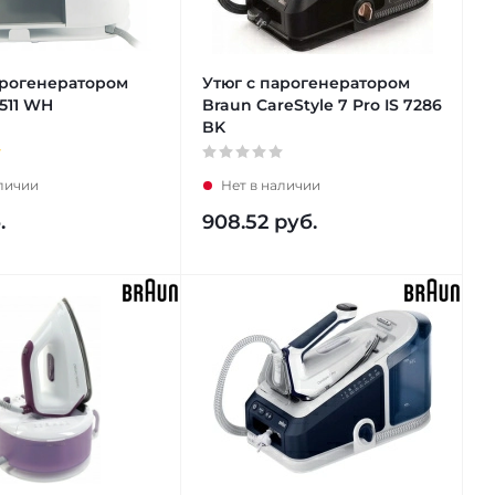
арогенератором
Утюг с парогенератором
1511 WH
Braun CareStyle 7 Pro IS 7286
BK
аличии
Нет в наличии
.
908.52
руб.