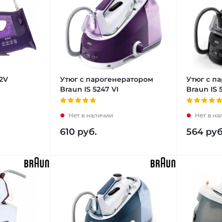
12V
Утюг с парогенератором
Утюг с п
Braun IS 5247 VI
Braun IS 
Нет в наличии
Нет в н
610
руб.
564
руб