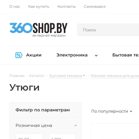
О нас
Как купить
Контакты
Самовывоз
Акции
Электроника
Бытовая те
Главная
-
Каталог
-
Бытовая техника
-
Мелкая техника для дом
Утюги
Фильтр по параметрам
По популярности
Розничная цена