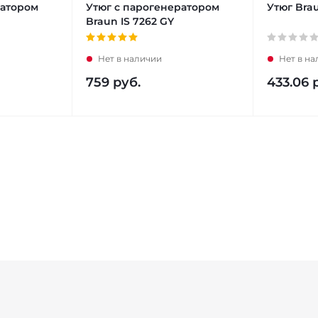
ратором
Утюг с парогенератором
Утюг Brau
Braun IS 7262 GY
Нет в наличии
Нет в н
759
руб.
433.06
р