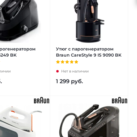
арогенератором
Утюг с парогенератором
5249 BK
Braun CareStyle 9 IS 9090 BK
аличии
Нет в наличии
.
1 299
руб.