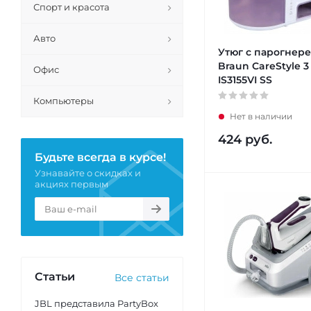
Спорт и красота
Авто
Утюг с парогнер
Braun CareStyle 3
Офис
IS3155VI SS
Компьютеры
Нет в наличии
424
руб.
Будьте всегда в курсе!
Узнавайте о скидках и
акциях первым
Статьи
Все статьи
JBL представила PartyBox