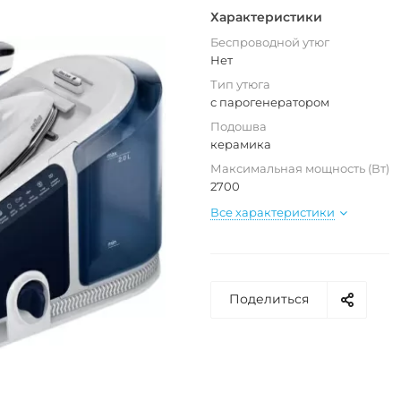
Характеристики
Беспроводной утюг
Нет
Тип утюга
с парогенератором
Подошва
керамика
Максимальная мощность (Вт)
2700
Все характеристики
Поделиться