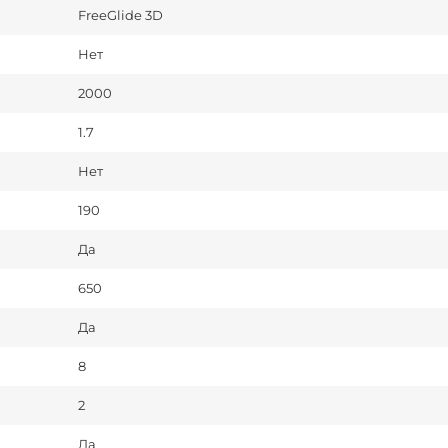
FreeGlide 3D
Нет
2000
1.7
Нет
190
Да
650
Да
8
2
Да