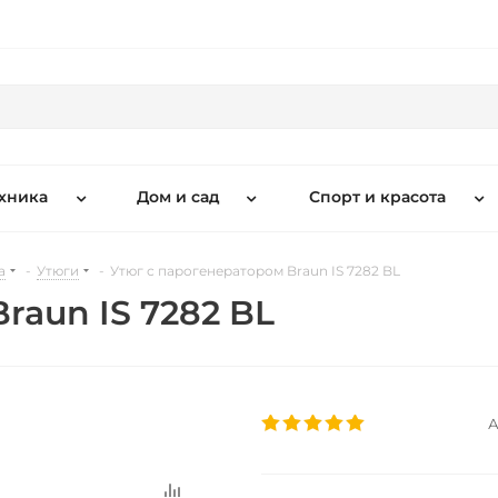
хника
Дом и сад
Спорт и красота
а
-
Утюги
-
Утюг с парогенератором Braun IS 7282 BL
raun IS 7282 BL
А