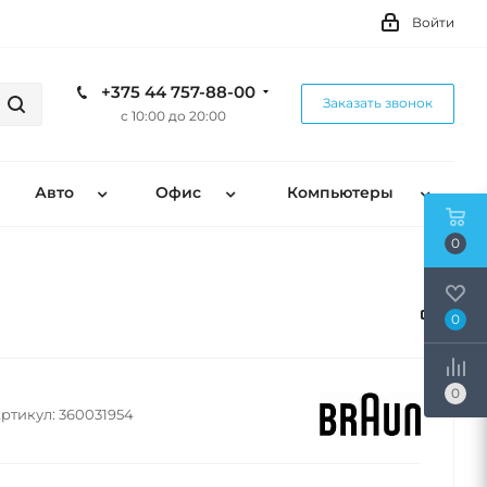
Войти
+375 44 757-88-00
Заказать звонок
с 10:00 до 20:00
Авто
Офис
Компьютеры
0
0
0
ртикул:
360031954