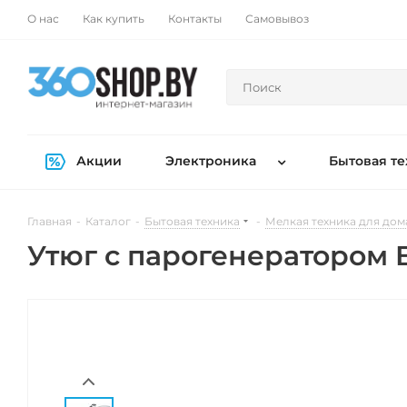
О нас
Как купить
Контакты
Самовывоз
Акции
Электроника
Бытовая те
Главная
-
Каталог
-
Бытовая техника
-
Мелкая техника для дом
Утюг с парогенератором B