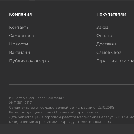
Компания
Покупателям
Контакты
Заказ
Самовывоз
Оплата
Новости
Доставка
Вакансии
Самовывоз
Публичная оферта
Гарантия, замена
ИП Матюк Станислав Сергеевич
УНП 391428121
Свидетельство о государственной регистрации от 25.10.2010г.
Регистрирующий орган - Оршанский горисполком
Дата регистрации в торговом реестре Республики Беларусь - 15.12.2014г
Юридический адрес: 211382, г. Орша, ул. Перекопская, 14-90
Адрес для почтовых отправлений: 220104, ул. Петра Глебки 11/1, п/я 71