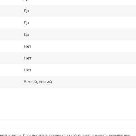
Да
Да
Да
Нет
Нет
Нет
белый, синий
чной офертой. Производители оставляют за собой право изменять внешний вид,