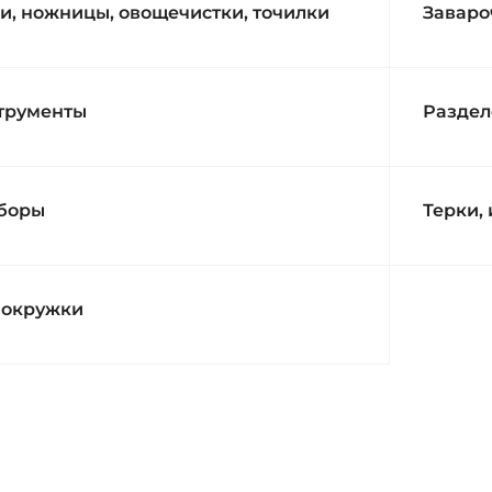
и, ножницы, овощечистки, точилки
Заваро
трументы
Раздел
боры
Терки,
мокружки