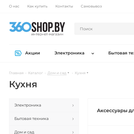
О нас
Как купить
Контакты
Самовывоз
Акции
Электроника
Бытовая те
Главная
-
Каталог
-
Дом и сад
-
Кухня
Кухня
Электроника
Аксессуары д
Бытовая техника
Дом и сад