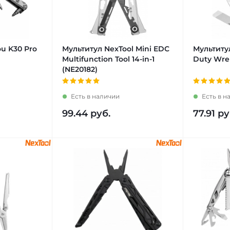
u K30 Pro
Мультитул NexTool Mini EDC
Мультитул
Multifunction Tool 14-in-1
Duty Wre
(NE20182)
Есть в наличии
Есть в н
99.44
руб.
77.91
ру