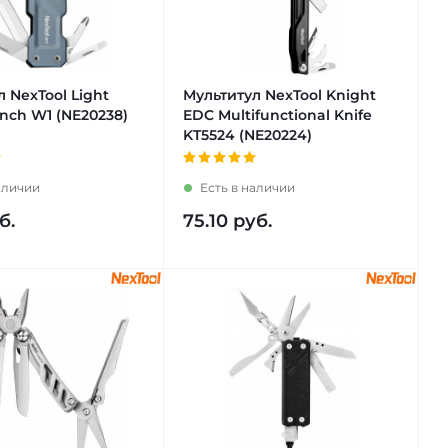
 NexTool Light
Мультитул NexTool Knight
nch W1 (NE20238)
EDC Multifunctional Knife
KT5524 (NE20224)
аличии
Есть в наличии
б.
75.10
руб.