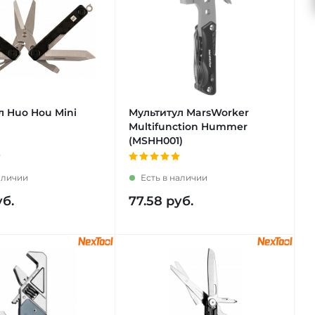
л Huo Hou Mini
Мультитул MarsWorker
Multifunction Hummer
(MSHH001)
аличии
Есть в наличии
б.
77.58
руб.