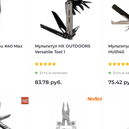
ou K40 Max
Мультитул HX OUTDOORS
Мультиту
Versatile Tool 1
HU0140
Есть в наличии
Есть в н
83.78
руб.
75.42
ру