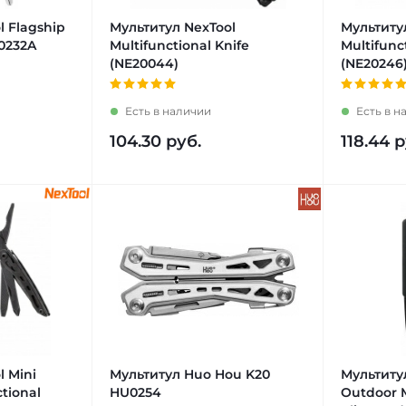
l Flagship
Мультитул NexTool
Мультитул
20232A
Multifunctional Knife
Multifunct
(NE20044)
(NE20246
Есть в наличии
Есть в н
104.30
руб.
118.44
р
l Mini
Мультитул Huo Hou K20
Мультиту
ctional
HU0254
Outdoor M