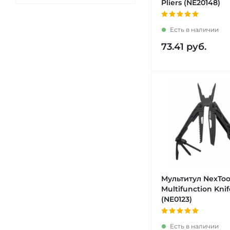
Pliers (NE20148)
Есть в наличии
73.41
руб.
Мультитул NexToo
Multifunction Kni
(NE0123)
Есть в наличии