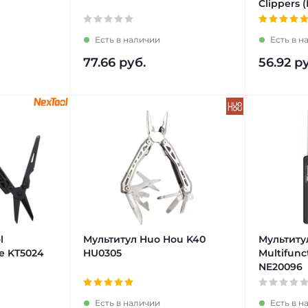
Clippers 
Есть в наличии
Есть в н
77.66
руб.
56.92
ру
l
Мультитул Huo Hou K40
Мультиту
fe KT5024
HU0305
Multifunc
NE20096
Есть в наличии
Есть в н