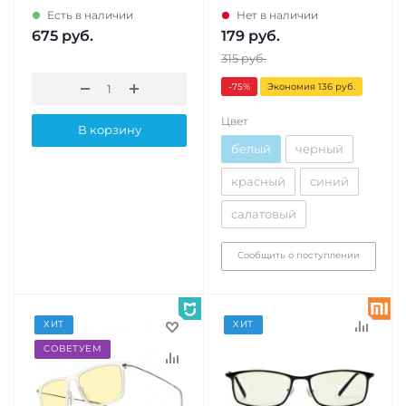
Есть в наличии
Нет в наличии
675
руб.
179
руб.
315
руб.
-75
%
Экономия 136 руб.
Цвет
В корзину
белый
черный
красный
синий
салатовый
Сообщить о поступлении
ХИТ
ХИТ
СОВЕТУЕМ