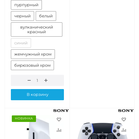
пурпурный
черный
белый
вулканический
красный
синий
жемчужный хром
бирюзовый хром
В корзину
НОВИНКА