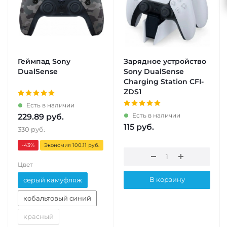
Геймпад Sony
Зарядное устройство
DualSense
Sony DualSense
Charging Station CFI-
ZDS1
Есть в наличии
Есть в наличии
229.89
руб.
115
руб.
330
руб.
-43
%
Экономия 100.11 руб.
Цвет
В корзину
серый камуфляж
кобальтовый синий
красный