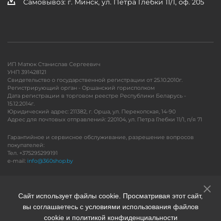
Самовывоз: г. Минск, ул. Петра Глебки 11/1, оф. 205
ИП Матюк Станислав Сергеевич
УНП 391428121
Свидетельство о государственной регистрации от 25.10.2010г.
Регистрирующий орган - Оршанский горисполком
Дата регистрации в торговом реестре Республики Беларусь -
15.12.2014г.
Юридический адрес: 211382, г. Орша, ул. Перекопская, 14-90
Адрес для почтовых отправлений: 220104, ул. Петра Глебки 11/1, п/я 71
Гарантийное и сервисное обслуживание, разрешение вопросов
покупателей:
Тел. +375295299191
e-mail:
info@360shop.by
Версия для печати
Сайт использует файлы cookie. Просматривая этот сайт,
вы соглашаетесь с условиями использования файлов
cookie и политикой конфиденциальности