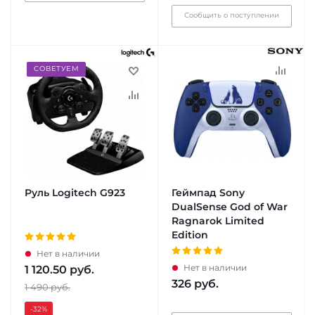
Сообщить о поступлении
СОВЕТУЕМ
Руль Logitech G923
Геймпад Sony
DualSense God of War
Ragnarok Limited
Edition
Нет в наличии
Нет в наличии
1 120.50
руб.
326
руб.
1 490
руб.
-32
%