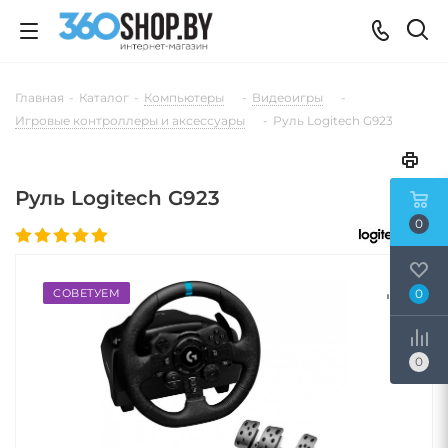
Главная
-
Каталог
-
Компьютеры
-
Видеоигры
-
Игровые контроллеры и аксессуары
-
Руль Logitech G923
Руль Logitech G923
0
СОВЕТУЕМ
0
0