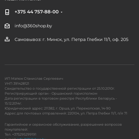
+375 44 757-88-00
info@360shop.by
Самовывоз: г. Минск, ул. Петра Глебки 11/1, оф. 205
ИП Матюк Станислав Сергеевич
УНП 391428121
Свидетельство о государственной регистрации от 25.10.2010г.
Регистрирующий орган - Оршанский горисполком
Дата регистрации в торговом реестре Республики Беларусь -
15.12.2014г.
Юридический адрес: 211382, г. Орша, ул. Перекопская, 14-90
Адрес для почтовых отправлений: 220104, ул. Петра Глебки 11/1, п/я 71
Гарантийное и сервисное обслуживание, разрешение вопросов
покупателей:
Тел. +375295299191