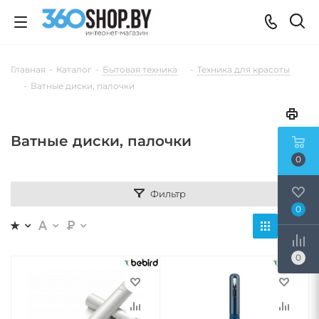
Главная
-
Каталог
-
Бытовая техника
-
Техника для красоты
-
Ватные диски, палочки
Ватные диски, палочки
0
Фильтр
0
0