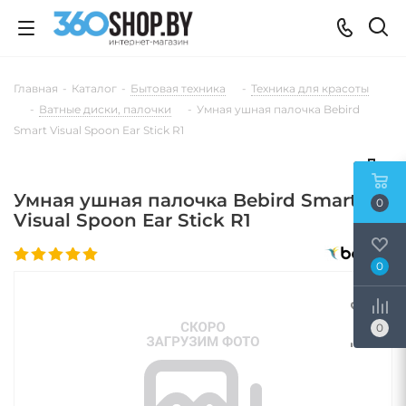
Главная
-
Каталог
-
Бытовая техника
-
Техника для красоты
-
Ватные диски, палочки
-
Умная ушная палочка Bebird
Smart Visual Spoon Ear Stick R1
Умная ушная палочка Bebird Smart
0
Visual Spoon Ear Stick R1
0
0