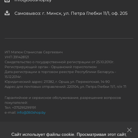
Самовывоз: г. Минск, ул. Петра Глебки 11/1, оф. 205
ИП Матюк Станислав Сергеевич
УНП 391428121
Свидетельство о государственной регистрации от 25.10.2010г.
Регистрирующий орган - Оршанский горисполком
Дата регистрации в торговом реестре Республики Беларусь -
15.12.2014г.
Юридический адрес: 211382, г. Орша, ул. Перекопская, 14-90
Адрес для почтовых отправлений: 220104, ул. Петра Глебки 11/1, п/я 71
Гарантийное и сервисное обслуживание, разрешение вопросов
покупателей:
Тел. +375295299191
e-mail:
info@360shop.by
Версия для печати
Сайт использует файлы cookie. Просматривая этот сайт,