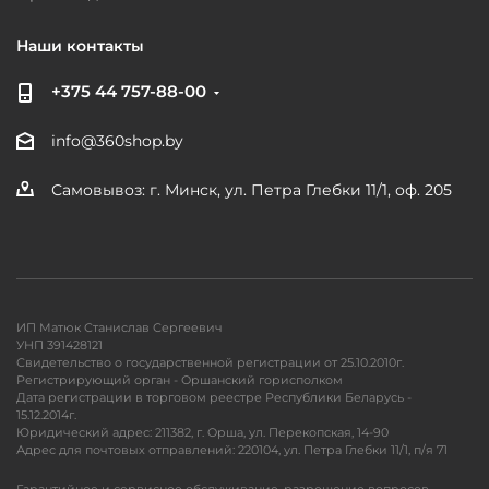
Наши контакты
+375 44 757-88-00
info@360shop.by
Самовывоз: г. Минск, ул. Петра Глебки 11/1, оф. 205
ИП Матюк Станислав Сергеевич
УНП 391428121
Свидетельство о государственной регистрации от 25.10.2010г.
Регистрирующий орган - Оршанский горисполком
Дата регистрации в торговом реестре Республики Беларусь -
15.12.2014г.
Юридический адрес: 211382, г. Орша, ул. Перекопская, 14-90
Адрес для почтовых отправлений: 220104, ул. Петра Глебки 11/1, п/я 71