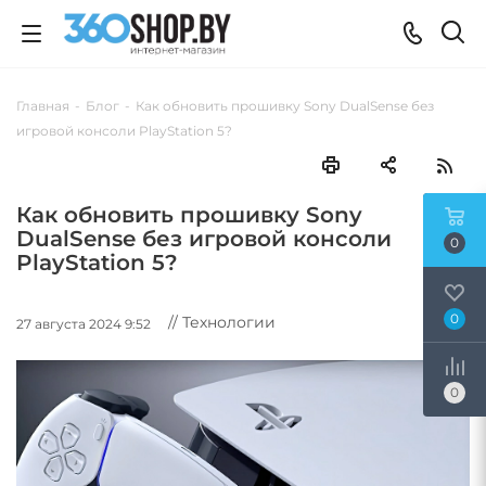
Главная
-
Блог
-
Как обновить прошивку Sony DualSense без
игровой консоли PlayStation 5?
Как обновить прошивку Sony
DualSense без игровой консоли
0
PlayStation 5?
0
// Технологии
27 августа 2024 9:52
0