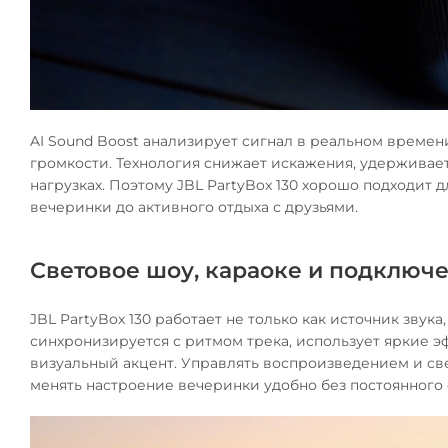
AI Sound Boost анализирует сигнал в реальном времен
громкости. Технология снижает искажения, удерживает
нагрузках. Поэтому JBL PartyBox 130 хорошо подходит 
вечеринки до активного отдыха с друзьями.
Световое шоу, караоке и подключе
JBL PartyBox 130 работает не только как источник звук
синхронизируется с ритмом трека, использует яркие 
визуальный акцент. Управлять воспроизведением и с
менять настроение вечеринки удобно без постоянного 