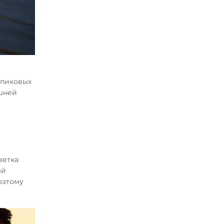
 пиковых
ашней
ветка
ый
оэтому