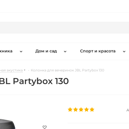
хника
Дом и сад
Спорт и красота
ная акустика
-
Колонка для вечеринок JBL Partybox 130
L Partybox 130
А