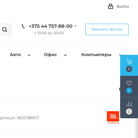
Войти
+375 44 757-88-00
Заказать звонок
с 10:00 до 20:00
Авто
Офис
Компьютеры
0
0
0
ртикул:
360038907