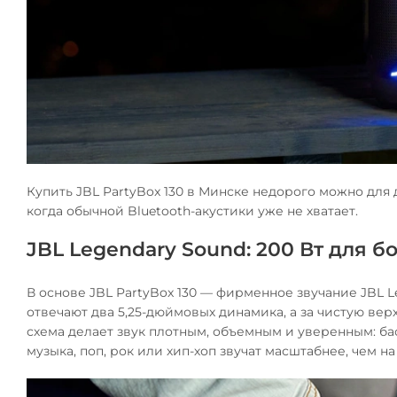
Купить JBL PartyBox 130 в Минске недорого можно для 
когда обычной Bluetooth-акустики уже не хватает.
JBL Legendary Sound: 200 Вт для б
В основе JBL PartyBox 130 — фирменное звучание JBL L
отвечают два 5,25-дюймовых динамика, а за чистую вер
схема делает звук плотным, объемным и уверенным: бас
музыка, поп, рок или хип-хоп звучат масштабнее, чем н