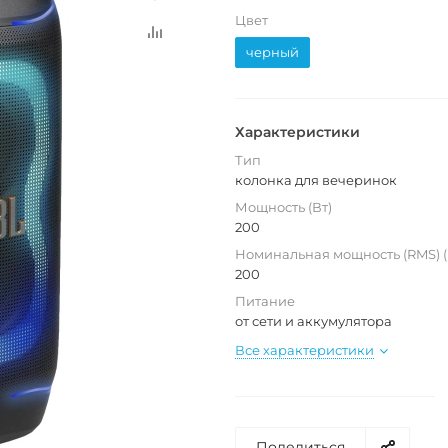
Цвет
черный
Характеристики
Тип
колонка для вечеринок
Мощность (Вт)
200
Номинальная мощность (RMS) (
200
Питание
от сети и аккумулятора
Все характеристики
Поделиться