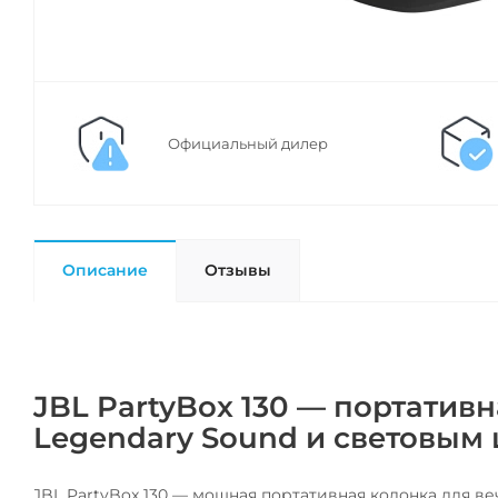
Официальный дилер
Описание
Отзывы
JBL PartyBox 130 — портативн
Legendary Sound и световым
JBL PartyBox 130 — мощная портативная колонка для ве