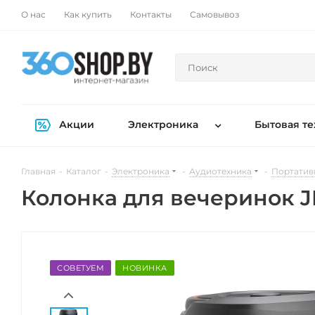
О нас
Как купить
Контакты
Самовывоз
Акции
Электроника
Бытовая те
Главная
-
Каталог
-
Электроника
-
Аудиотехника
-
Портатив
Колонка для вечеринок JB
СОВЕТУЕМ
НОВИНКА