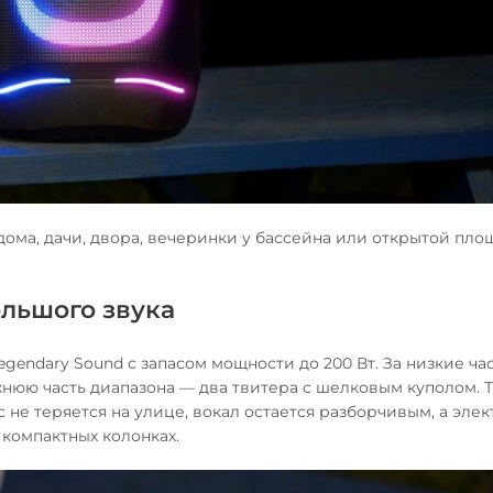
дома, дачи, двора, вечеринки у бассейна или открытой пло
ольшого звука
egendary Sound с запасом мощности до 200 Вт. За низкие ча
хнюю часть диапазона — два твитера с шелковым куполом. Т
 не теряется на улице, вокал остается разборчивым, а эле
а компактных колонках.