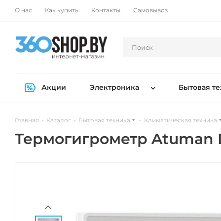
О нас
Как купить
Контакты
Самовывоз
Акции
Электроника
Бытовая те
Главная
-
Каталог
-
Бытовая техника
-
Климатическая техника
Термогигрометр Atuman 