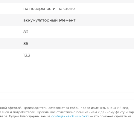
на поверхности, на стене
аккумуляторный элемент
86
86
13.3
чной офертой. Производители оставляют за собой право изменять внешний вид,
авцов и потребителей. Просим вас отнестись с пониманием к данному факту и за
вара. Будем благодарны вам за
сообщение об ошибках
— это поможет сделать наш