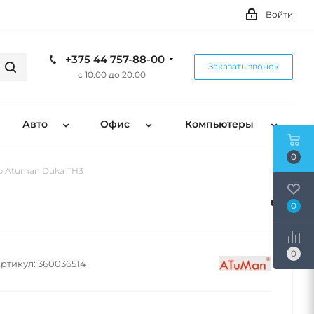
Войти
+375 44 757-88-00
Заказать звонок
с 10:00 до 20:00
Авто
Офис
Компьютеры
0
р Atuman Duka TH3
0
0
ртикул:
360036514