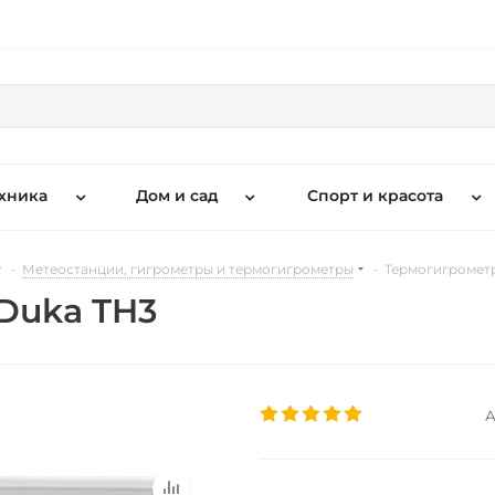
хника
Дом и сад
Спорт и красота
-
Метеостанции, гигрометры и термогигрометры
-
Термогигромет
Duka TH3
А