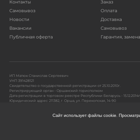
Контакты
Заказ
Самовывоз
Оплата
Новости
Доставка
Вакансии
Самовывоз
Публичная оферта
Гарантия, замена
ИП Матюк Станислав Сергеевич
УНП 391428121
Свидетельство о государственной регистрации от 25.10.2010г.
Регистрирующий орган - Оршанский горисполком
Дата регистрации в торговом реестре Республики Беларусь - 15.12.2014г
Юридический адрес: 211382, г. Орша, ул. Перекопская, 14-90
Адрес для почтовых отправлений: 220104, ул. Петра Глебки 11/1, п/я 71
Сайт использует файлы cookie. Просматр
Гарантийное и сервисное обслуживание, разрешение вопросов покупа
Тел. +375295299191
e-mail:
info@360shop.by