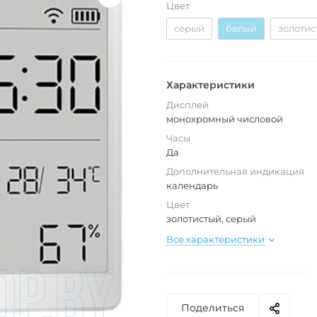
Цвет
серый
белый
золотис
Характеристики
Дисплей
монохромный числовой
Часы
Да
Дополнительная индикация
календарь
Цвет
золотистый, серый
Все характеристики
Поделиться