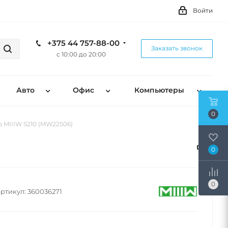
Войти
+375 44 757-88-00
Заказать звонок
с 10:00 до 20:00
Авто
Офис
Компьютеры
0
 MIIIW S210 (MW22S06)
0
0
ртикул:
360036271