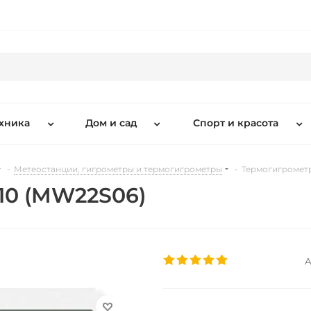
хника
Дом и сад
Спорт и красота
-
Метеостанции, гигрометры и термогигрометры
-
Термогигрометр
10 (MW22S06)
А