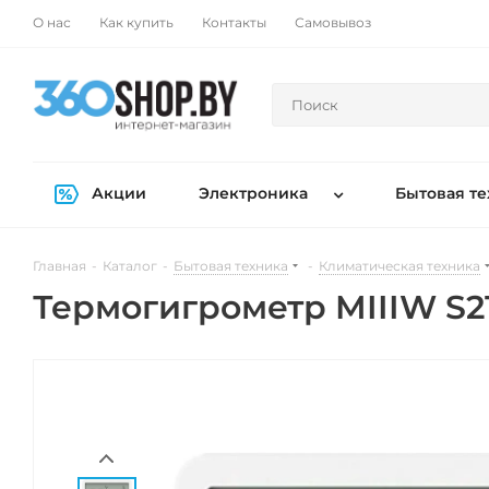
О нас
Как купить
Контакты
Самовывоз
Акции
Электроника
Бытовая те
Главная
-
Каталог
-
Бытовая техника
-
Климатическая техника
Термогигрометр MIIIW S2