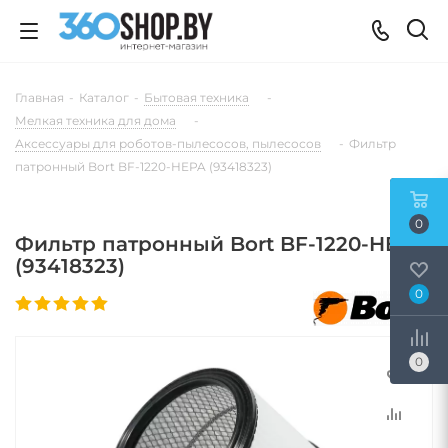
Главная
-
Каталог
-
Бытовая техника
-
Мелкая техника для дома
-
Аксессуары для роботов-пылесосов, пылесосов
-
Фильтр
патронный Bort BF-1220-HEPA (93418323)
0
Фильтр патронный Bort BF-1220-HEPA
(93418323)
0
0