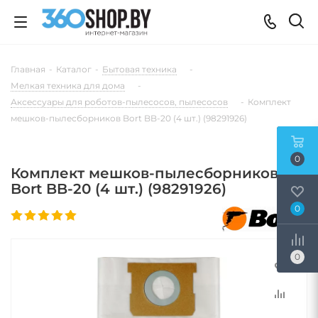
Главная
-
Каталог
-
Бытовая техника
-
Мелкая техника для дома
-
Аксессуары для роботов-пылесосов, пылесосов
-
Комплект
мешков-пылесборников Bort BB-20 (4 шт.) (98291926)
0
Комплект мешков-пылесборников
Bort BB-20 (4 шт.) (98291926)
0
0