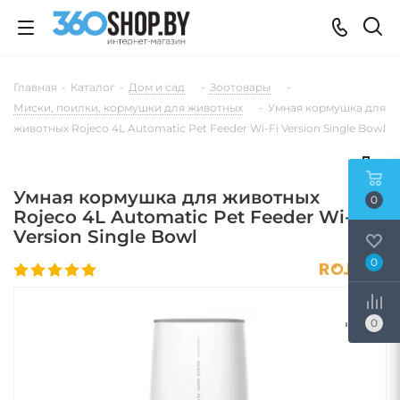
Главная
-
Каталог
-
Дом и сад
-
Зоотовары
-
Миски, поилки, кормушки для животных
-
Умная кормушка для
животных Rojeco 4L Automatic Pet Feeder Wi-Fi Version Single Bowl
Умная кормушка для животных
0
Rojeco 4L Automatic Pet Feeder Wi-Fi
Version Single Bowl
0
0