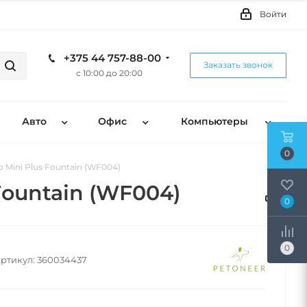
Войти
+375 44 757-88-00
Заказать звонок
с 10:00 до 20:00
Авто
Офис
Компьютеры
0
 Mini Plus Fountain (WF004)
Fountain (WF004)
0
0
ртикул:
360034437