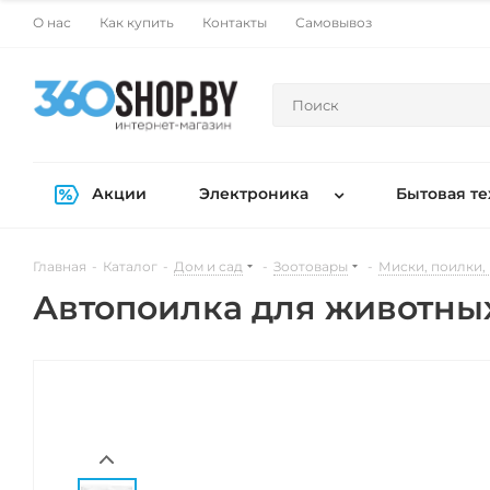
О нас
Как купить
Контакты
Самовывоз
Акции
Электроника
Бытовая те
Главная
-
Каталог
-
Дом и сад
-
Зоотовары
-
Миски, поилки,
Автопоилка для животных 