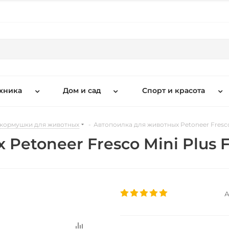
хника
Дом и сад
Спорт и красота
 кормушки для животных
-
Автопоилка для животных Petoneer Fresco
Petoneer Fresco Mini Plus 
А