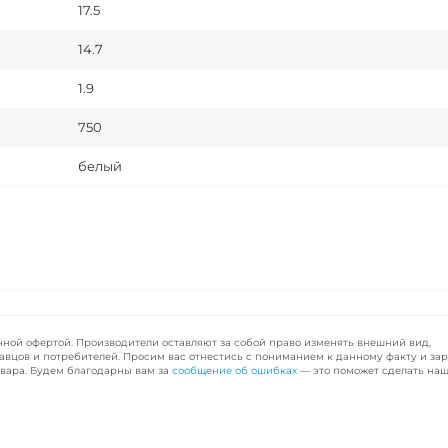
17.5
14.7
1.9
750
белый
чной офертой. Производители оставляют за собой право изменять внешний вид,
авцов и потребителей. Просим вас отнестись с пониманием к данному факту и за
вара. Будем благодарны вам за
сообщение об ошибках
— это поможет сделать наш