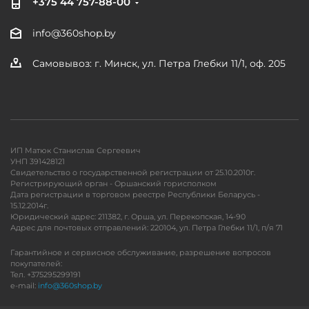
+375 44 757-88-00
info@360shop.by
Самовывоз: г. Минск, ул. Петра Глебки 11/1, оф. 205
ИП Матюк Станислав Сергеевич
УНП 391428121
Свидетельство о государственной регистрации от 25.10.2010г.
Регистрирующий орган - Оршанский горисполком
Дата регистрации в торговом реестре Республики Беларусь -
15.12.2014г.
Юридический адрес: 211382, г. Орша, ул. Перекопская, 14-90
Адрес для почтовых отправлений: 220104, ул. Петра Глебки 11/1, п/я 71
Гарантийное и сервисное обслуживание, разрешение вопросов
покупателей:
Тел. +375295299191
e-mail:
info@360shop.by