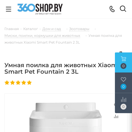
Главная
-
Каталог
-
Дом и сад
-
Зоотовары
-
Миски, поилки, кормушки для животных
-
Умная поилка для
животных Xiaomi Smart Pet Fountain 2 3L
Умная поилка для животных Xiaomi
0
Smart Pet Fountain 2 3L
0
0