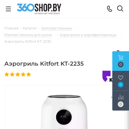
Главная
-
Каталог
-
Бытовая техника
-
Мелкая техника для кухни
-
Аэрогрили и аэрофритюрницы
-
Аэрогриль Kitfort KT-2235
Аэрогриль Kitfort KT-2235
0
0
0