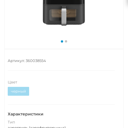
Артикул:
360038554
Цвет
черный
Характеристики
Тип
аэрогриль (аэрофритюрница)