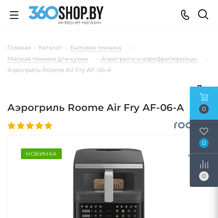
Главная
-
Каталог
-
Бытовая техника
-
Мелкая техника для кухни
-
Аэрогрили и аэрофритюрницы
-
Аэрогриль Roome Air Fry AF-06-A
Аэрогриль Roome Air Fry AF-06-A
0
0
НОВИНКА
0