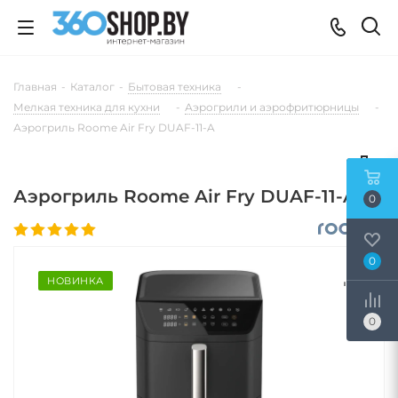
Главная
-
Каталог
-
Бытовая техника
-
Мелкая техника для кухни
-
Аэрогрили и аэрофритюрницы
-
Аэрогриль Roome Air Fry DUAF-11-A
Аэрогриль Roome Air Fry DUAF-11-A
0
0
НОВИНКА
0