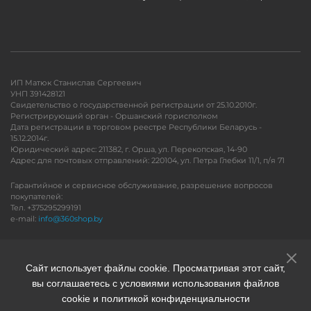
ИП Матюк Станислав Сергеевич
УНП 391428121
Свидетельство о государственной регистрации от 25.10.2010г.
Регистрирующий орган - Оршанский горисполком
Дата регистрации в торговом реестре Республики Беларусь -
15.12.2014г.
Юридический адрес: 211382, г. Орша, ул. Перекопская, 14-90
Адрес для почтовых отправлений: 220104, ул. Петра Глебки 11/1, п/я 71
Гарантийное и сервисное обслуживание, разрешение вопросов
покупателей:
Тел. +375295299191
e-mail:
info@360shop.by
Версия для печати
Сайт использует файлы cookie. Просматривая этот сайт,
вы соглашаетесь с условиями использования файлов
cookie и политикой конфиденциальности