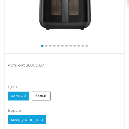
Артикул:
360038571
Цвет
черный
белый
Версия
международная