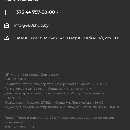
Наши контакты
+375 44 757-88-00
info@360shop.by
Самовывоз: г. Минск, ул. Петра Глебки 11/1, оф. 205
ИП Матюк Станислав Сергеевич
УНП 391428121
Свидетельство о государственной регистрации от 25.10.2010г.
Регистрирующий орган - Оршанский горисполком
Дата регистрации в торговом реестре Республики Беларусь -
15.12.2014г.
Юридический адрес: 211382, г. Орша, ул. Перекопская, 14-90
Адрес для почтовых отправлений: 220104, ул. Петра Глебки 11/1, п/я 71
Гарантийное и сервисное обслуживание, разрешение вопросов
покупателей:
Тел. +375295299191